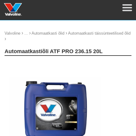
›
›
›
Valvoline
...
Automaatkasti õlid
Automaatkasti täissünteetilised õlid
›
Automaatkastiõli ATF PRO 236.15 20L
update thumb