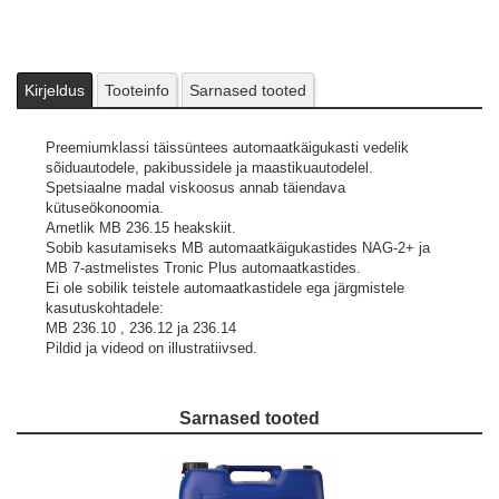
Kirjeldus
Tooteinfo
Sarnased tooted
Preemiumklassi täissüntees automaatkäigukasti vedelik
sõiduautodele, pakibussidele ja maastikuautodelel.
Spetsiaalne madal viskoosus annab täiendava
kütuseökonoomia.
Ametlik MB 236.15 heakskiit.
Sobib kasutamiseks MB automaatkäigukastides NAG-2+ ja
MB 7-astmelistes Tronic Plus automaatkastides.
Ei ole sobilik teistele automaatkastidele ega järgmistele
kasutuskohtadele:
MB 236.10 , 236.12 ja 236.14
Pildid ja videod on illustratiivsed.
Sarnased tooted