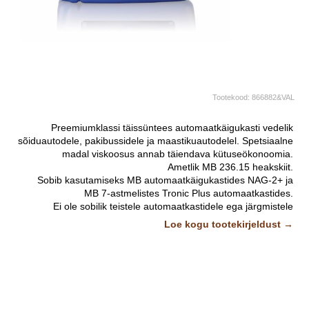
Tootekood:
866882&VAL
Preemiumklassi täissüntees automaatkäigukasti vedelik
sõiduautodele, pakibussidele ja maastikuautodelel. Spetsiaalne
madal viskoosus annab täiendava kütuseökonoomia.
Ametlik MB 236.15 heakskiit.
Sobib kasutamiseks MB automaatkäigukastides NAG-2+ ja
MB 7-astmelistes Tronic Plus automaatkastides.
Ei ole sobilik teistele automaatkastidele ega järgmistele
kasutuskohtadele:
Loe kogu tootekirjeldust →
MB 236.10 , 236.12 ja 236.14
Pildid ja videod on illustratiivsed.