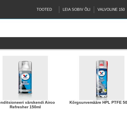
TOOTED
LEIA SOBIV ÕLI
VALVOLINE 150
Kõrgsurvemääre HPL PTFE 5
Refresher 150ml