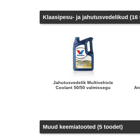
Klaasipesu- ja jahutusvedelikud (16
Jahutusvedelik Multivehicle
Coolant 50/50 valmissegu
An
Muud keemiatooted (5 toodet)