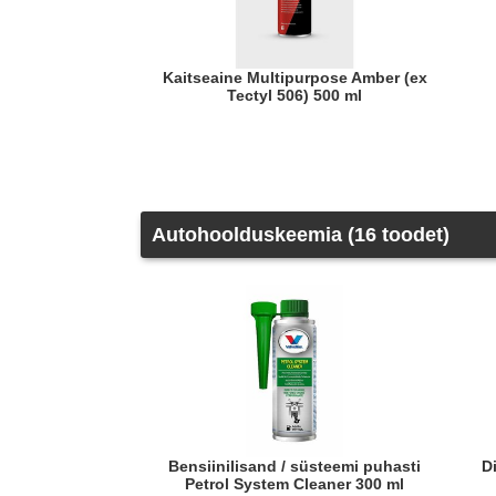
Kaitseaine Multipurpose Amber (ex
Tectyl 506) 500 ml
Autohoolduskeemia (16 toodet)
Bensiinilisand / süsteemi puhasti
Diiselkütuse lisand Cold Flow
Petrol System Cleaner 300 ml