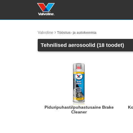
›
Valvoline
Tööstus- ja autokeemia
Tehnilised aerosoolid (18 toodet)
Piduripuhasti/puhastusaine Brake
Konditsioneeri värskendi Airco
Cleaner