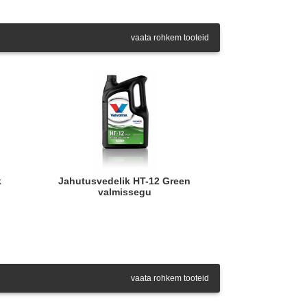
vaata rohkem tooteid
Jahutusvedelik HT-12 Green
valmissegu
vaata rohkem tooteid