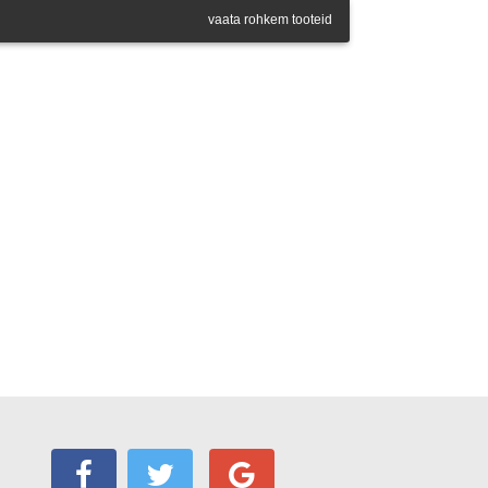
vaata rohkem tooteid