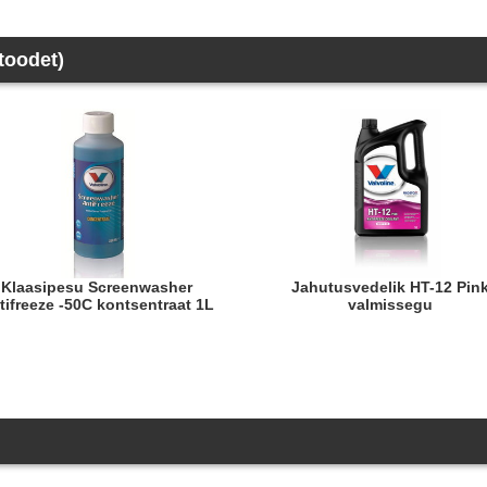
 toodet)
Klaasipesu Screenwasher
Jahutusvedelik HT-12 Pink
tifreeze -50C kontsentraat 1L
valmissegu