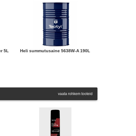
er 5L
Heli summutusaine 5638W-A 190L
vaata rohkem tooteid