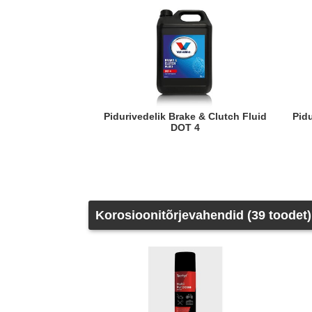
Pidurivedelik Brake & Clutch Fluid
Pidurivedelik Brake & Clutch Fluid
DOT 4
Korosioonitõrjevahendid (39 toodet)