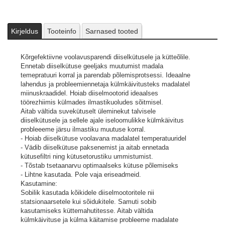
Sobilik kasutada kõikidele diiselmootoritele nii statsionaarsetele
kui sõidukitele. Samuti sobib kasutamiseks küttemahutitesse.
Aitab vältida külmkäivituse ja külma käitamise probleeme
madalate miinustemeperatuuride korral.
Kirjeldus
Tooteinfo
Sarnased tooted
Kasutusjuhend:
Valada pudeli sisu kütusepaaki enne kui kütuse temeperatuur
Kõrgefektiivne voolavusparendi diiselkütusele ja kütteõlile.
langeb 0 °C allapoole.
Ennetab diiselkütuse geeljaks muutumist madala
Doseerimine:
temepratuuri korral ja parendab põlemisprotsessi. Ideaalne
Parandab külma kaitset kuni*:
lahendus ja probleemiennetaja külmkäivitusteks madalatel
1 : 1000 - 3 °C (pudelitäis 300 ltr kütuse kohta)
miinuskraadidel. Hoiab diiselmootorid ideaalses
1 : 500 - 6 °C (pudelitäis 150 ltr kütuse kohta)
töörezhiimis külmades ilmastikuoludes sõitmisel.
1 : 200 -12 °C (pudelitäis 60 ltr kütuse kohta)
Aitab vältida suvekütuselt üleminekut talvisele
* tegelik kaitse sõltub diiselkütuse kvaliteedist
diiselkütusele ja sellele ajale iseloomulikke külmkäivitus
Märkus! Pudeli sisu kallata enne tankimist kütusepaaki, et
probleeeme järsu ilmastiku muutuse korral.
tankimise käigus tagada parim võimalik segunemine kütusega.
- Hoiab diiselkütuse voolavana madalatel temperatuuridel
Sobib nii suvise kui talvise diiselkütusega.
Pildid ja videod on
- Vädib diiselkütuse paksenemist ja aitab ennetada
illustratiivsed.
kütusefiltri ning kütusetorustiku ummistumist.
- Tõstab tsetaanarvu optimaalseks kütuse põlemiseks
- Lihtne kasutada. Pole vaja eriseadmeid.
Kasutamine:
Sobilik kasutada kõikidele diiselmootoritele nii
statsionaarsetele kui sõidukitele. Samuti sobib
kasutamiseks küttemahutitesse. Aitab vältida
külmkäivituse ja külma käitamise probleeme madalate