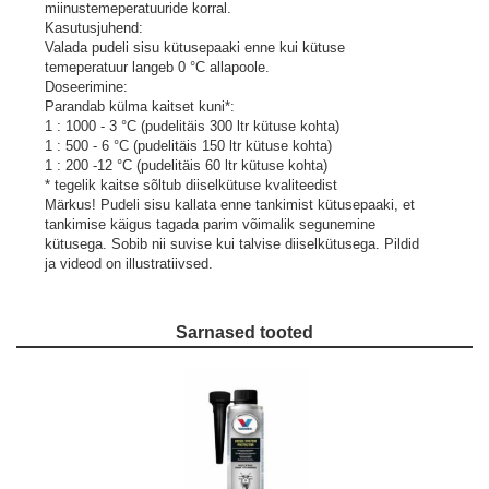
miinustemeperatuuride korral.
Kasutusjuhend:
Valada pudeli sisu kütusepaaki enne kui kütuse
temeperatuur langeb 0 °C allapoole.
Doseerimine:
Parandab külma kaitset kuni*:
1 : 1000 - 3 °C (pudelitäis 300 ltr kütuse kohta)
1 : 500 - 6 °C (pudelitäis 150 ltr kütuse kohta)
1 : 200 -12 °C (pudelitäis 60 ltr kütuse kohta)
* tegelik kaitse sõltub diiselkütuse kvaliteedist
Märkus! Pudeli sisu kallata enne tankimist kütusepaaki, et
tankimise käigus tagada parim võimalik segunemine
kütusega. Sobib nii suvise kui talvise diiselkütusega.
Pildid
ja videod on illustratiivsed.
Sarnased tooted