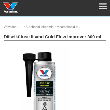
›
›
›
›
Valvoline
...
Autohoolduskeemia
Mootorihooldus
Diiselkütuse lisand Cold Flow Improver 300 ml
update thumb