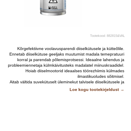
Tootekood:
882815&VAL
Kõrgefektiivne voolavusparendi diiselkütusele ja kütteõlile.
Ennetab diiselkütuse geeljaks muutumist madala temepratuuri
korral ja parendab põlemisprotsessi. Ideaalne lahendus ja
probleemiennetaja külmkäivitusteks madalatel miinuskraadidel.
Hoiab diiselmootorid ideaalses töörezhiimis külmades
ilmastikuoludes sõitmisel.
Aitab vältida suvekütuselt üleminekut talvisele diiselkütusele ja
sellele ajale iseloomulikke külmkäivitus probleeeme järsu
Loe kogu tootekirjeldust →
ilmastiku muutuse korral.
- Hoiab diiselkütuse voolavana madalatel temperatuuridel
- Vädib diiselkütuse paksenemist ja aitab ennetada kütusefiltri
ning kütusetorustiku ummistumist.
- Tõstab tsetaanarvu optimaalseks kütuse põlemiseks
- Lihtne kasutada. Pole vaja eriseadmeid.
Kasutamine: