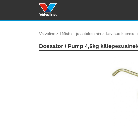
›
›
Valvoline
Tööstus- ja autokeemia
Tarvikud keemia t
Dosaator / Pump 4,5kg kätepesuainel
update thumb