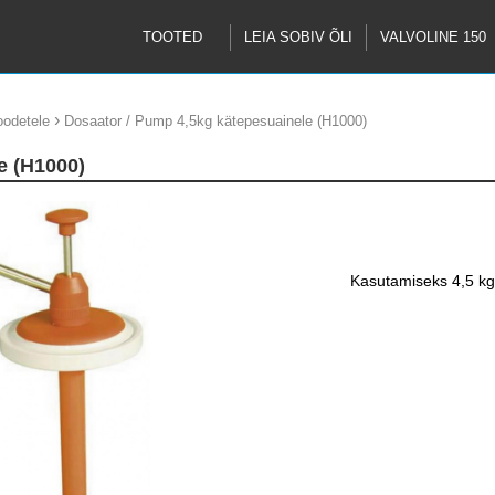
TOOTED
LEIA SOBIV ÕLI
VALVOLINE 150
›
oodetele
Dosaator / Pump 4,5kg kätepesuainele (H1000)
e (H1000)
Kasutamiseks 4,5 k