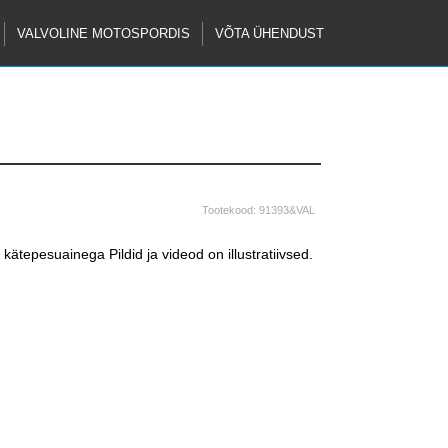
VALVOLINE MOTOSPORDIS
VÕTA ÜHENDUST
Tootekood:
91393&VAL
g kätepesuainega
Pildid ja videod on illustratiivsed.