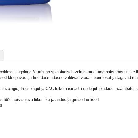
- 
- Hea eraldusvõime e
ippklassi liugpinna õli mis on spetsiaalselt valmistatud tagamaks tööstuslike l
lised kleepuvus- ja hõõrdeomadused väldivad vibratsiooni teket ja tagavad ma
Müller Wein
lihvpingid, freespingid ja CNC lõikemasinad, nende juhtpindade, haaratsite, juh
s tööetapis sujuva liikumise ja andes järgmised eelised:
es