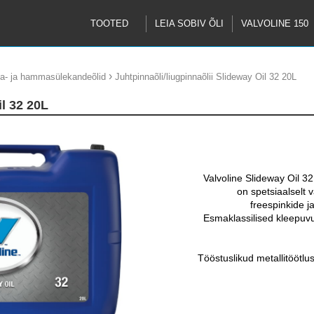
TOOTED
LEIA SOBIV ÕLI
VALVOLINE 150
›
na- ja hammasülekandeõlid
Juhtpinnaõli/liugpinnaõlii Slideway Oil 32 20L
il 32 20L
Valvoline Slideway Oil 32 
on spetsiaalselt 
freespinkide j
Esmaklassilised kleepuvu
Tööstuslikud metallitöötlus
CNC lõikemasinad, nen
Valvoline Slideway 