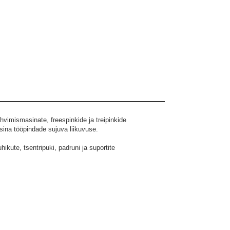
Detailii korrektne positsioneerimine tööpingi suhtes
- Minimimaalsed tagasilöögi näitajad
- Lõikeriistade ja terade pikem elu/kasutusiga
- Korrektselt õige pinnaviimistlus
- Vähem seisuaega, rohkem tootlikkust
Muud eelised:
- Stabiilne määrdekile juhtpindadel
- Madal hõõrdetegur
- Esmaklassiline korrosioonikaitse metallpindadele
- Ei toimu tööpindade värvi muutust
namikest veebaasilistest metallitöötlus vedelikest
Jõudlustasemed:
ihvimismasinate, freespinkide ja treipinkide
ISO 19378 GA, GB
sina tööpindade sujuva liikuvuse.
ISO 11158 HG
garten pressides
Pildid ja videod on illustratiivsed.
ikute, tsentripuki, padruni ja suportite