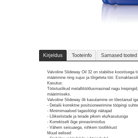
Kirjeldus
Tooteinfo
Sarnased tooted
Valvoline Slideway Oil 32 on stabiilse koostisega t
määrimine ning sujuv ja tõrgeteta töö. Esmaklassi
Kasutus:
Tööstuslikud metallitöötlusmasinad nagu treipingid, 
määrimiseks.
Valvoline Slideway õli kasutamine on tõestanud iga
- Detailii korrektne positsioneerimine tööpingi suht
- Minimimaalsed tagasilöögi näitajad
- Lõikeriistade ja terade pikem elu/kasutusiga
- Korrektselt õige pinnaviimistlus
- Vähem seisuaega, rohkem tootlikkust
Muud eelised: