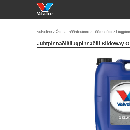
›
›
›
Valvoline
Õlid ja määrdeained
Tööstusõlid
Liugpin
Juhtpinnaõli/liugpinnaõlii Slideway O
update thumb