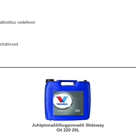
litöötlus vedelikest
stratiivsed.
Juhtpinnaõli/liugpinnaõli Slideway
Oil 220 20L