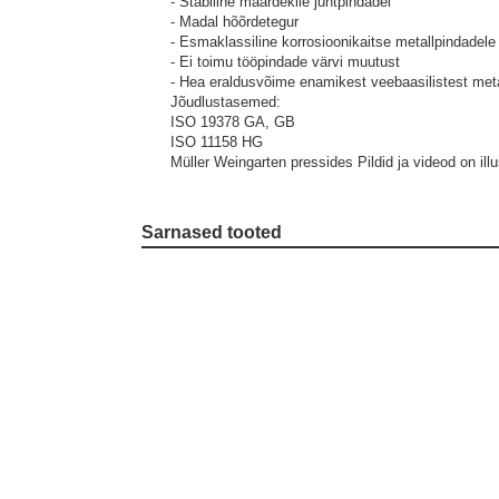
- Stabiilne määrdekile juhtpindadel
- Madal hõõrdetegur
- Esmaklassiline korrosioonikaitse metallpindadele
- Ei toimu tööpindade värvi muutust
- Hea eraldusvõime enamikest veebaasilistest metal
Jõudlustasemed:
ISO 19378 GA, GB
ISO 11158 HG
Müller Weingarten pressides
Pildid ja videod on illu
Sarnased tooted