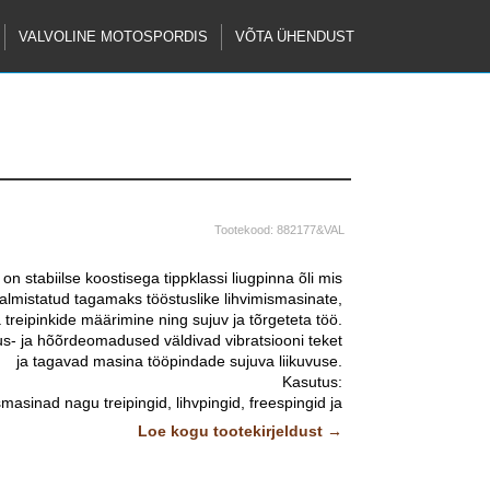
VALVOLINE MOTOSPORDIS
VÕTA ÜHENDUST
Tootekood:
882177&VAL
on stabiilse koostisega tippklassi liugpinna õli mis
valmistatud tagamaks tööstuslike lihvimismasinate,
a treipinkide määrimine ning sujuv ja tõrgeteta töö.
s- ja hõõrdeomadused väldivad vibratsiooni teket
ja tagavad masina tööpindade sujuva liikuvuse.
Kasutus:
masinad nagu treipingid, lihvpingid, freespingid ja
de juhtpindade, haaratsite, juhikute, tsentripuki,
Loe kogu tootekirjeldust →
padruni ja suportite määrimiseks.
õli kasutamine on tõestanud igas tööetapis sujuva
liikumise ja andes järgmised eelised: