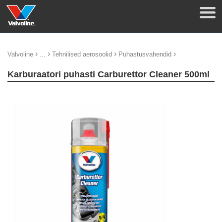
›
›
›
›
Valvoline
...
Tehnilised aerosoolid
Puhastusvahendid
Karburaatori puhasti Carburettor Cleaner 500ml
update thumb