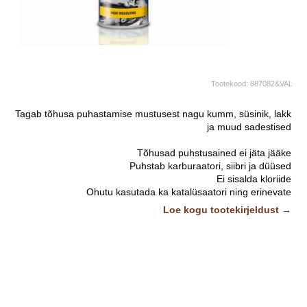
Tootekood:
887082&VAL
Tagab tõhusa puhastamise mustusest nagu kumm, süsinik, lakk
ja muud sadestised
Tõhusad puhstusained ei jäta jääke
Puhstab karburaatori, siibri ja düüsed
Ei sisalda kloriide
Ohutu kasutada ka katalüsaatori ning erinevate
elektrooniliste ja mehaaniliste andurite puhul
Loe kogu tootekirjeldust →
Väga hea ja ohutu ''kevadine'' käivitusabi mootorratastele,
muruniidukitele jms
Nüüd uue kasutajasõbraliku 360 kraadi toimiva pihustiga.
Pildid
ja videod on illustratiivsed.