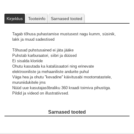
Kirjeldus
Tooteinfo
Sarnased tooted
Tagab tõhusa puhastamise mustusest nagu kumm, süsinik,
lakk ja muud sadestised
Tõhusad puhstusained ei jäta jääke
Puhstab karburaatori, siibri ja düüsed
Ei sisalda kloriide
Ohutu kasutada ka katalüsaatori ning erinevate
elektrooniliste ja mehaaniliste andurite puhul
Väga hea ja ohutu ''kevadine'' käivitusabi mootorratastele,
muruniidukitele jms
Nüüd uue kasutajasõbraliku 360 kraadi toimiva pihustiga.
Pildid ja videod on illustratiivsed.
Sarnased tooted