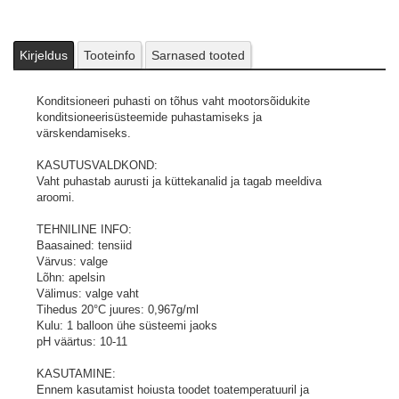
KASUTAMINE:
Ennem kasutamist hoiusta toodet toatemperatuuril ja loksuta.
Soovitav kasutamistemperatuur +5° kuni +30°C
Enne kasutamist lülitage välja mootor ja kõik elektriseadmed.
Kirjeldus
Tooteinfo
Sarnased tooted
Paigutage voolik konditsioneeri õhu sissevooluavasse ja
tühjendage kogu purk.
Konditsioneeri puhasti on tõhus vaht mootorsõidukite
Õhusiseevooluava asukoht sõltub mudelist, küsige nõu sõiduki
konditsioneerisüsteemide puhastamiseks ja
müüjalt.
värskendamiseks.
Pärast töötlemist ärge lülitage mootorit ega elektriseadmeid
vähemalt poole tunni jooksul sisse.
KASUTUSVALDKOND:
Vaht kaob poole tunni jooksul ja eemaldub süsteemist
Vaht puhastab aurusti ja küttekanalid ja tagab meeldiva
vedelikuna kondenseerunud vee väljalaskeava kaudu.
aroomi.
Mahuti on rõhu all. Mitte valada kanalisatsiooni.
Pildid ja videod on illustratiivsed.
TEHNILINE INFO:
Baasained: tensiid
Värvus: valge
Lõhn: apelsin
Välimus: valge vaht
Tihedus 20°C juures: 0,967g/ml
Kulu: 1 balloon ühe süsteemi jaoks
pH väärtus: 10-11
KASUTAMINE:
Ennem kasutamist hoiusta toodet toatemperatuuril ja