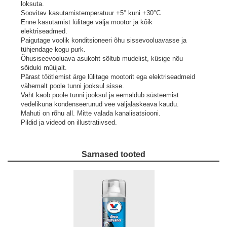
loksuta.
Soovitav kasutamistemperatuur +5° kuni +30°C
Enne kasutamist lülitage välja mootor ja kõik
elektriseadmed.
Paigutage voolik konditsioneeri õhu sissevooluavasse ja
tühjendage kogu purk.
Õhusiseevooluava asukoht sõltub mudelist, küsige nõu
sõiduki müüjalt.
Pärast töötlemist ärge lülitage mootorit ega elektriseadmeid
vähemalt poole tunni jooksul sisse.
Vaht kaob poole tunni jooksul ja eemaldub süsteemist
vedelikuna kondenseerunud vee väljalaskeava kaudu.
Mahuti on rõhu all. Mitte valada kanalisatsiooni.
Pildid ja videod on illustratiivsed.
Sarnased tooted