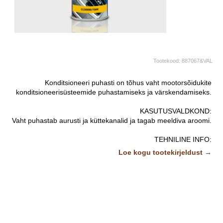
Tootekood:
887067&VAL
Konditsioneeri puhasti on tõhus vaht mootorsõidukite
konditsioneerisüsteemide puhastamiseks ja värskendamiseks.
KASUTUSVALDKOND:
Vaht puhastab aurusti ja küttekanalid ja tagab meeldiva aroomi.
TEHNILINE INFO:
Baasained: tensiid
Loe kogu tootekirjeldust →
Värvus: valge
Lõhn: apelsin
Välimus: valge vaht
Tihedus 20°C juures: 0,967g/ml
Kulu: 1 balloon ühe süsteemi jaoks
pH väärtus: 10-11