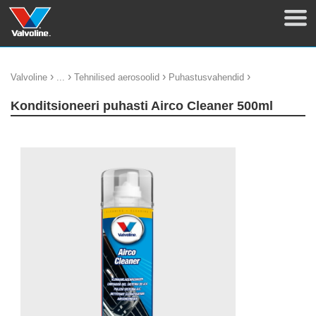
›
›
›
›
Valvoline
...
Tehnilised aerosoolid
Puhastusvahendid
Konditsioneeri puhasti Airco Cleaner 500ml
update thumb