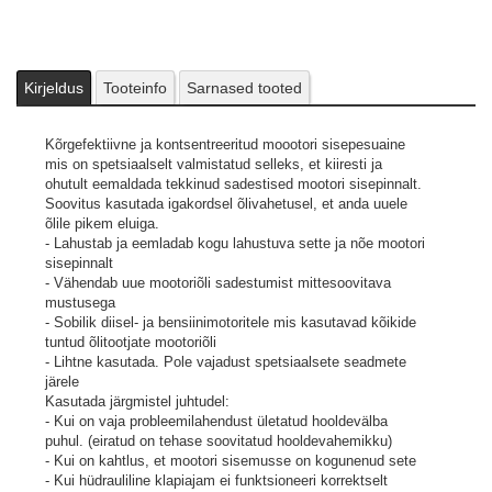
(eiratud on tehase soovitatud hooldevahemikku)
- Kui on kahtlus, et mootori sisemusse on kogunenud sete
- Kui hüdrauliline klapiajam ei funktsioneeri korrektselt
- Kui on tuvastatud kolvirõngaste kinnijäämisest tingitud
kompressiooni langus
Kirjeldus
Tooteinfo
Sarnased tooted
Kasutusjuhis:
Lisa töötemperatuuril mootoriõlile pudelitäis puhastusainet
Kõrgefektiivne ja kontsentreeritud moootori sisepesuaine
karterisse. Karteris ei tohiks olla alla miinimum normi mootoriõli
mis on spetsiaalselt valmistatud selleks, et kiiresti ja
ning samuti ei tohiks ületada ka maksimumi.
ohutult eemaldada tekkinud sadestised mootori sisepinnalt.
Lase töösoojal mootoril töötada tühikäigul vähemalt 10 minutit.
Soovitus kasutada igakordsel õlivahetusel, et anda uuele
Peale seda vaheta mootoriõli ja filter.
õlile pikem eluiga.
Pildid ja videod on illustratiivsed.
- Lahustab ja eemladab kogu lahustuva sette ja nõe mootori
sisepinnalt
- Vähendab uue mootoriõli sadestumist mittesoovitava
mustusega
- Sobilik diisel- ja bensiinimotoritele mis kasutavad kõikide
tuntud õlitootjate mootoriõli
- Lihtne kasutada. Pole vajadust spetsiaalsete seadmete
järele
Kasutada järgmistel juhtudel:
- Kui on vaja probleemilahendust ületatud hooldevälba
puhul. (eiratud on tehase soovitatud hooldevahemikku)
- Kui on kahtlus, et mootori sisemusse on kogunenud sete
- Kui hüdrauliline klapiajam ei funktsioneeri korrektselt