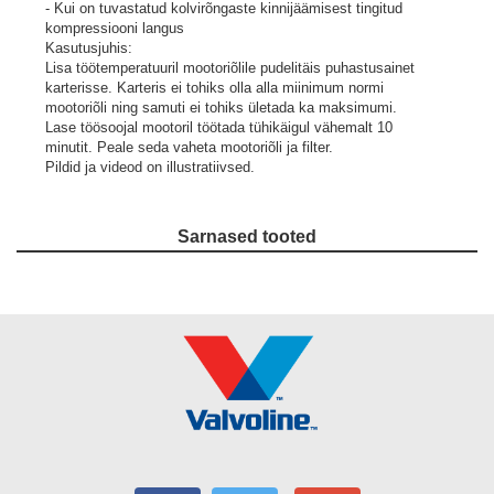
- Kui on tuvastatud kolvirõngaste kinnijäämisest tingitud
kompressiooni langus
Kasutusjuhis:
Lisa töötemperatuuril mootoriõlile pudelitäis puhastusainet
karterisse. Karteris ei tohiks olla alla miinimum normi
mootoriõli ning samuti ei tohiks ületada ka maksimumi.
Lase töösoojal mootoril töötada tühikäigul vähemalt 10
minutit. Peale seda vaheta mootoriõli ja filter.
Pildid ja videod on illustratiivsed.
Sarnased tooted