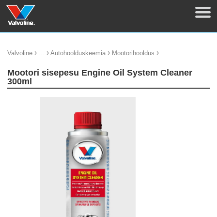
›
›
›
›
Valvoline
...
Autohoolduskeemia
Mootorihooldus
Mootori sisepesu Engine Oil System Cleaner
300ml
update thumb