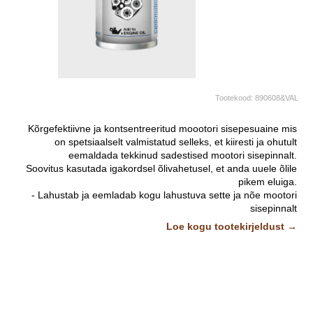
Tootekood:
890608&VAL
Kõrgefektiivne ja kontsentreeritud moootori sisepesuaine mis
on spetsiaalselt valmistatud selleks, et kiiresti ja ohutult
eemaldada tekkinud sadestised mootori sisepinnalt.
Soovitus kasutada igakordsel õlivahetusel, et anda uuele õlile
pikem eluiga.
- Lahustab ja eemladab kogu lahustuva sette ja nõe mootori
sisepinnalt
- Vähendab uue mootoriõli sadestumist mittesoovitava
Loe kogu tootekirjeldust →
mustusega
- Sobilik diisel- ja bensiinimotoritele mis kasutavad kõikide
tuntud õlitootjate mootoriõli
- Lihtne kasutada. Pole vajadust spetsiaalsete seadmete järele
Kasutada järgmistel juhtudel:
- Kui on vaja probleemilahendust ületatud hooldevälba puhul.