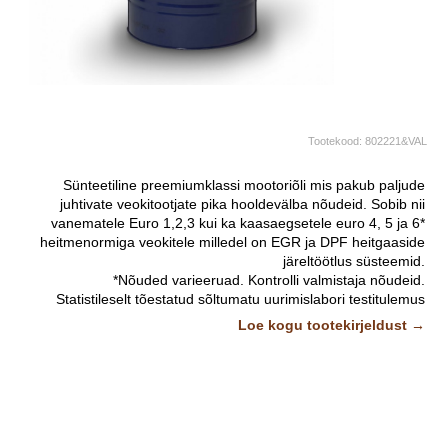
Tootekood:
802221&VAL
Sünteetiline preemiumklassi mootoriõli mis pakub paljude
juhtivate veokitootjate pika hooldevälba nõudeid. Sobib nii
vanematele Euro 1,2,3 kui ka kaasaegsetele euro 4, 5 ja 6*
heitmenormiga veokitele milledel on EGR ja DPF heitgaaside
järeltöötlus süsteemid.
*Nõuded varieeruad. Kontrolli valmistaja nõudeid.
Statistileselt tõestatud sõltumatu uurimislabori testitulemus
vastavalt SAE J1321 tagab kaasaegesete diiselmootorite kuni
Loe kogu tootekirjeldust →
1% kütusesäästu.
Täidab ja ületab järgmiseid standardeid:
ACEA E7-08#2, E9-08#2
API CI-4, CI-4 plus, CJ-4/SM
JASO DH-2
Global DHD-1