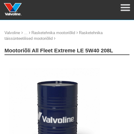
›
›
›
Valvoline
...
Rasketehnika mootoriõlid
Rasketehnika
›
täissünteetilised mootoriõlid
Mootoriõli All Fleet Extreme LE 5W40 208L
update thumb