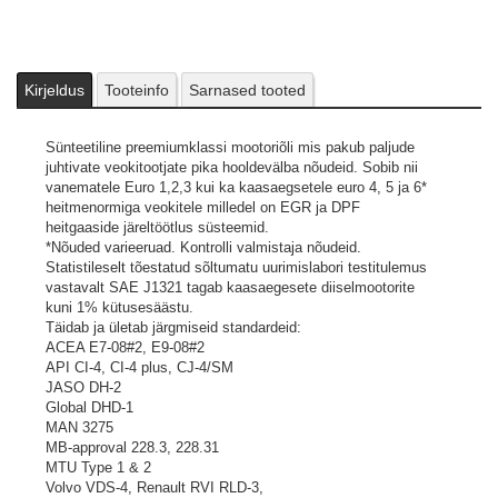
MAN 3275
MB-approval 228.3, 228.31
MTU Type 1 & 2
Volvo VDS-4, Renault RVI RLD-3,
Detroit Diesel 93K218
Kirjeldus
Tooteinfo
Sarnased tooted
Mack EO-O Premium Plus
Caterpillar ECF-3
Pildid ja videod on illustratiivsed.
Sünteetiline preemiumklassi mootoriõli mis pakub paljude
juhtivate veokitootjate pika hooldevälba nõudeid. Sobib nii
vanematele Euro 1,2,3 kui ka kaasaegsetele euro 4, 5 ja 6*
heitmenormiga veokitele milledel on EGR ja DPF
heitgaaside järeltöötlus süsteemid.
*Nõuded varieeruad. Kontrolli valmistaja nõudeid.
Statistileselt tõestatud sõltumatu uurimislabori testitulemus
vastavalt SAE J1321 tagab kaasaegesete diiselmootorite
kuni 1% kütusesäästu.
Täidab ja ületab järgmiseid standardeid:
ACEA E7-08#2, E9-08#2
API CI-4, CI-4 plus, CJ-4/SM
JASO DH-2
Global DHD-1
MAN 3275
MB-approval 228.3, 228.31
MTU Type 1 & 2
Volvo VDS-4, Renault RVI RLD-3,