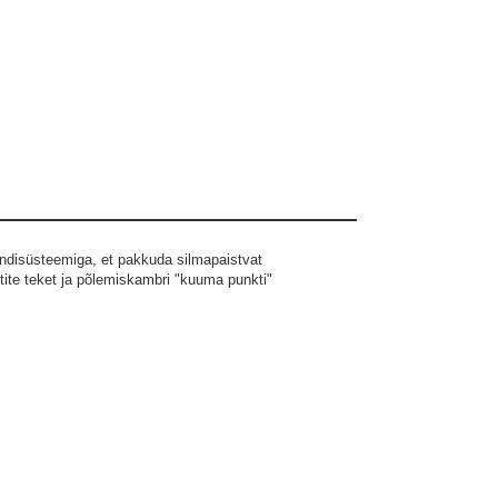
Caterpillar CG gas engines
Jõudlustasemed/ kasutuskohad:
Caterpillar 35XX & 36XX series engines
Guascor
MTU series 4000
Perkins 4000 series
Rolls Royce KG1-4, BV-G & CR-G
Tedom
Wartsila 34SG & 50SG
Waukesha Cogen
Pildid ja videod on illustratiivsed.
andisüsteemiga, et pakkuda silmapaistvat
tite teket ja põlemiskambri "kuuma punkti"