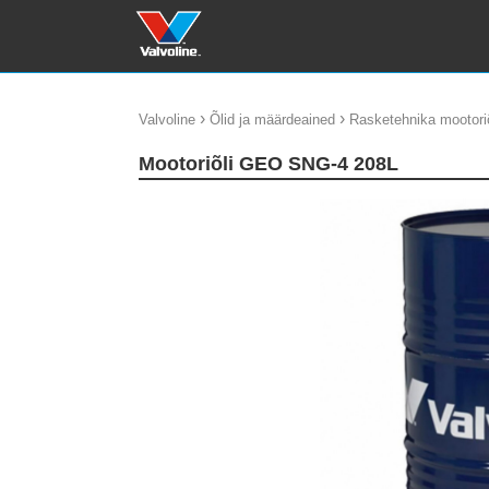
›
›
Valvoline
Õlid ja määrdeained
Rasketehnika mootoriõ
Mootoriõli GEO SNG-4 208L
update thumb