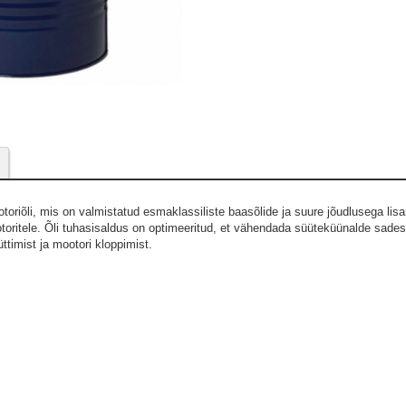
oriõli, mis on valmistatud esmaklassiliste baasõlide ja suure jõudlusega lis
toritele. Õli tuhasisaldus on optimeeritud, et vähendada süüteküünalde sades
ttimist ja mootori kloppimist.