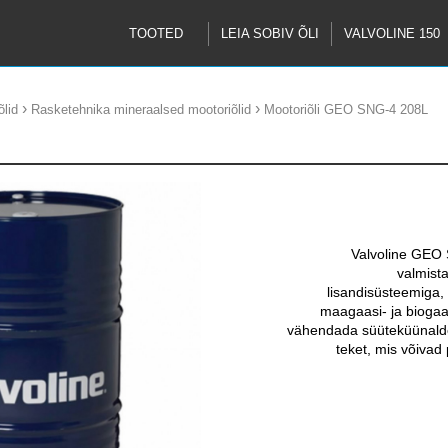
TOOTED
LEIA SOBIV ÕLI
VALVOLINE 150
›
›
lid
Rasketehnika mineraalsed mootoriõlid
Mootoriõli GEO SNG-4 208L
Valvoline GEO 
valmist
lisandisüsteemiga, 
maagaasi- ja biogaas
vähendada süüteküünalde 
teket, mis võivad 