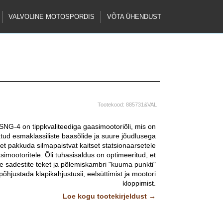
VALVOLINE MOTOSPORDIS
VÕTA ÜHENDUST
Tootekood:
885731&VAL
SNG-4 on tippkvaliteediga gaasimootoriõli, mis on
atud esmaklassiliste baasõlide ja suure jõudlusega
et pakkuda silmapaistvat kaitset statsionaarsetele
imootoritele. Õli tuhasisaldus on optimeeritud, et
sadestite teket ja põlemiskambri "kuuma punkti"
põhjustada klapikahjustusii, eelsüttimist ja mootori
kloppimist.
Ametlikult heakskiidetud:
Loe kogu tootekirjeldust →
GE Jenbacher Series 2, 3, 4 and 6
MAN M3271-2
MWM (Deutz)