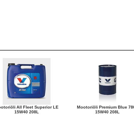
.
Mootoriõli Premium Blue 7800
15W40 208L
15W40 208L