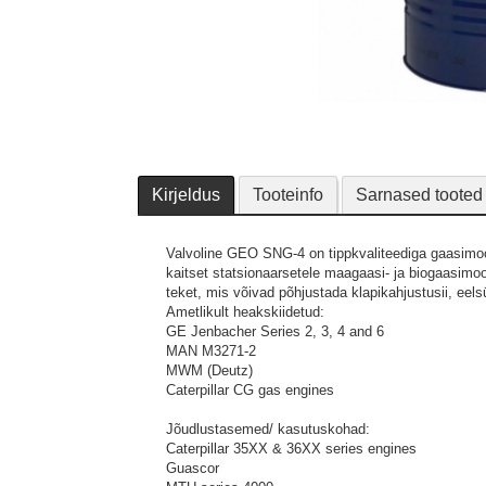
Kirjeldus
Tooteinfo
Sarnased tooted
Valvoline GEO SNG-4 on tippkvaliteediga gaasimoot
kaitset statsionaarsetele maagaasi- ja biogaasimoo
teket, mis võivad põhjustada klapikahjustusii, eelsü
Ametlikult heakskiidetud:
GE Jenbacher Series 2, 3, 4 and 6
MAN M3271-2
MWM (Deutz)
Caterpillar CG gas engines
Jõudlustasemed/ kasutuskohad:
Caterpillar 35XX & 36XX series engines
Guascor