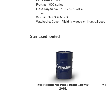
MTU series 4000
Perkins 4000 series
Rolls Royce KG1-4, BV-G & CR-G
Tedom
Wartsila 34SG & 50SG
Waukesha Cogen
Pildid ja videod on illustratiivsed
Sarnased tooted
Mootoriõli All Fleet Extra 15W40
Mootoriõli All Fleet Superior LE
208L