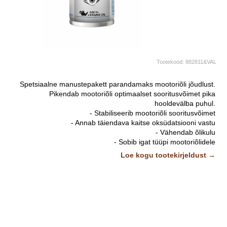
Tootekood:
882811&VAL
Spetsiaalne manustepakett parandamaks mootoriõli jõudlust.
Pikendab mootoriõli optimaalset sooritusvõimet pika
hooldevälba puhul.
- Stabiliseerib mootoriõli sooritusvõimet
- Annab täiendava kaitse oksüdatsiooni vastu
- Vähendab õlikulu
- Sobib igat tüüpi mootoriõlidele
- Lihtne kasutada. Pole vaja spetsiaalseid tööriistu.
Loe kogu tootekirjeldust →
Kasutuskohad:
Sobib kõikidele bensiini- kui diielmootoritele. Tõstab õli
viskoossusindeksit mis kõrgematel temperatuuridel tagab õli
püsivama viskoossuse ja seeläbi tugevama õlikile määritavatel
pindadel.
Kasutusjuhis:
Lisa pudelitäis Valvoline Engine Oil treatment-i mootoriõli hulka