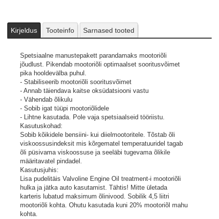
ja jätka auto kasutamist. Tähtis! Mitte ületada karteris lubatud
maksimum õlinivood. Sobilik 4,5 liitri mootoriõli kohta. Ohutu
kasutada kuni 20% mootoriõl mahu kohta.
Pildid ja videod on illustratiivsed.
Kirjeldus
Tooteinfo
Sarnased tooted
Spetsiaalne manustepakett parandamaks mootoriõli
jõudlust. Pikendab mootoriõli optimaalset sooritusvõimet
pika hooldevälba puhul.
- Stabiliseerib mootoriõli sooritusvõimet
- Annab täiendava kaitse oksüdatsiooni vastu
- Vähendab õlikulu
- Sobib igat tüüpi mootoriõlidele
- Lihtne kasutada. Pole vaja spetsiaalseid tööriistu.
Kasutuskohad:
Sobib kõikidele bensiini- kui diielmootoritele. Tõstab õli
viskoossusindeksit mis kõrgematel temperatuuridel tagab
õli püsivama viskoossuse ja seeläbi tugevama õlikile
määritavatel pindadel.
Kasutusjuhis:
Lisa pudelitäis Valvoline Engine Oil treatment-i mootoriõli
hulka ja jätka auto kasutamist. Tähtis! Mitte ületada
karteris lubatud maksimum õlinivood. Sobilik 4,5 liitri
mootoriõli kohta. Ohutu kasutada kuni 20% mootoriõl mahu
kohta.