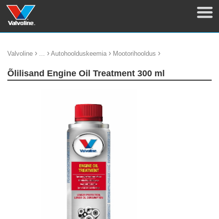
›
›
›
›
Valvoline
...
Autohoolduskeemia
Mootorihooldus
Õlilisand Engine Oil Treatment 300 ml
update thumb