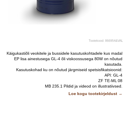
Tootekood:
866954&VAL
Käigukastiõli veokitele ja bussidele kasutuskohtadele kus madal
EP lisa ainestusega GL-4 õli viskoossusega 80W on nõutud
kasutada.
Kasutuskohad ku on nõutud järgmiseid spetsisfikatsioonid:
API: GL-4
ZF TE-ML 08
MB 235.1
Pildid ja videod on illustratiivsed.
Loe kogu tootekirjeldust →