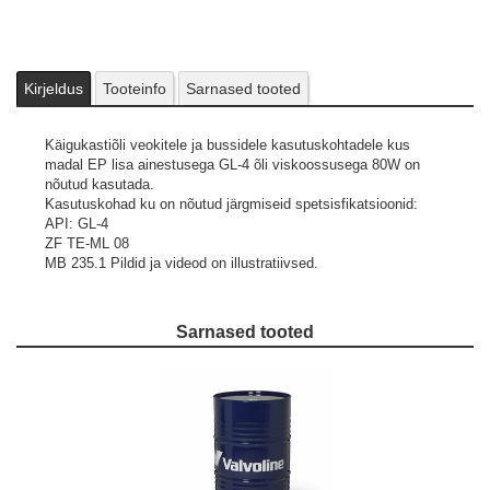
Kirjeldus
Tooteinfo
Sarnased tooted
Käigukastiõli veokitele ja bussidele kasutuskohtadele kus
madal EP lisa ainestusega GL-4 õli viskoossusega 80W on
nõutud kasutada.
Kasutuskohad ku on nõutud järgmiseid spetsisfikatsioonid:
API: GL-4
ZF TE-ML 08
MB 235.1
Pildid ja videod on illustratiivsed.
Sarnased tooted