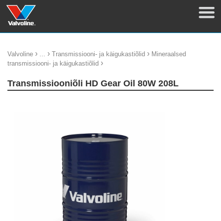
›
›
›
Valvoline
...
Transmissiooni- ja käigukastiõlid
Mineraalsed
›
transmissiooni- ja käigukastiõlid
Transmissiooniõli HD Gear Oil 80W 208L
update thumb