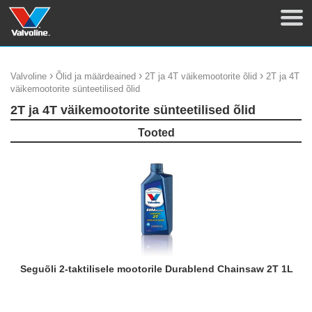
›
›
›
Valvoline
Õlid ja määrdeained
2T ja 4T väikemootorite õlid
2T ja 4T
väikemootorite sünteetilised õlid
2T ja 4T väikemootorite sünteetilised õlid
Tooted
Seguõli 2-taktilisele mootorile Durablend Chainsaw 2T 1L