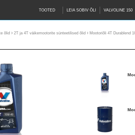
TOOTED
LEIA SOBIV ÕLI
VALVOLINE 150
›
›
e õlid
2T ja 4T väikemootorite sünteetilised õlid
Mootoriõli 4T Durablend 
M
M