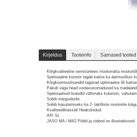
Kirjeldus
Tooteinfo
Sarnased tooted
Kõrgkvaliteetne semisüntees mootorratta mootoriõl
Spetsiaalne koostis tagab kaitse ka äärmuslikes k
Kõrgkoormuslisandid tagavad optimaalse õli kaitsek
Pakub väga head voolavusomadused ka madalatel 
Spetsiaalsed lisandid vältimaks kulumist, vahutami
Sobib märgsidurile.
Sobib kasutamiseks ka 2- taktiliste mootorite käigu
Kvaliteediklassid/ Heakskiidud:
API SL
JASO MA / MA2
Pildid ja videod on illustratiivsed.