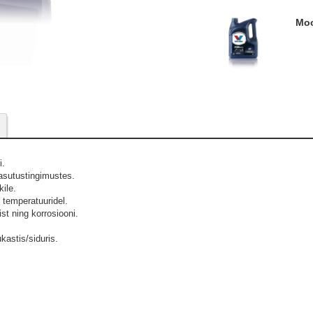
M
i.
asutustingimustes.
ile.
temperatuuridel.
st ning korrosiooni.
kastis/siduris.