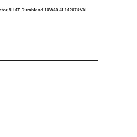
ootoriõli 4T Durablend 10W40 4L
14207&VAL