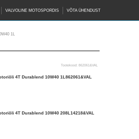
VALVOLINE MOTOSPORDIS
VÕTA ÜHENDUST
10W40 1L
Tootekood:
862061&VAL
ootoriõli 4T Durablend 10W40 1L
862061&VAL
ootoriõli 4T Durablend 10W40 208L
14218&VAL