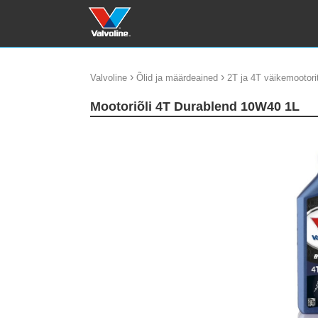
›
›
Valvoline
Õlid ja määrdeained
2T ja 4T väikemootorit
Mootoriõli 4T Durablend 10W40 1L
update thumb