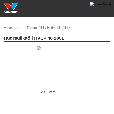
›
›
›
›
Valvoline
...
Tööstusõlid
Hüdraulikaõlid
Hüdraulikaõli HVLP 46 208L
update thumb