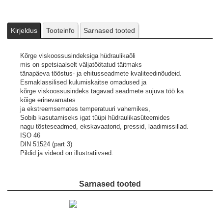
Kirjeldus
Tooteinfo
Sarnased tooted
Kõrge viskoossusindeksiga hüdraulikaõli
mis on spetsiaalselt väljatöötatud täitmaks
tänapäeva tööstus- ja ehitusseadmete kvaliteedinõudeid.
Esmaklassilised kulumiskaitse omadused ja
kõrge viskoossusindeks tagavad seadmete sujuva töö ka
kõige erinevamates
ja ekstreemsemates temperatuuri vahemikes,
Sobib kasutamiseks igat tüüpi hüdraulikasüteemides
nagu tõsteseadmed, ekskavaatorid, pressid, laadimissillad.
ISO 46
DIN 51524 (part 3)
Pildid ja videod on illustratiivsed.
Sarnased tooted