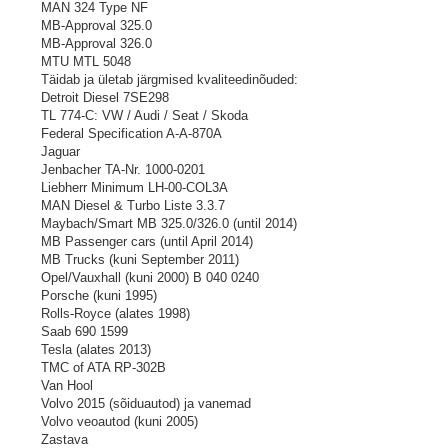
MAN 324 Type NF
MB-Approval 325.0
MB-Approval 326.0
MTU MTL 5048
Täidab ja ületab järgmised kvaliteedinõuded:
Detroit Diesel 7SE298
TL 774-C: VW / Audi / Seat / Skoda
Federal Specification A-A-870A
Jaguar
Jenbacher TA-Nr. 1000-0201
Liebherr Minimum LH-00-COL3A
MAN Diesel & Turbo Liste 3.3.7
Maybach/Smart MB 325.0/326.0 (until 2014)
MB Passenger cars (until April 2014)
MB Trucks (kuni September 2011)
Opel/Vauxhall (kuni 2000) B 040 0240
Porsche (kuni 1995)
Rolls-Royce (alates 1998)
Saab 690 1599
Tesla (alates 2013)
TMC of ATA RP-302B
Van Hool
Volvo 2015 (sõiduautod) ja vanemad
Volvo veoautod (kuni 2005)
Zastava