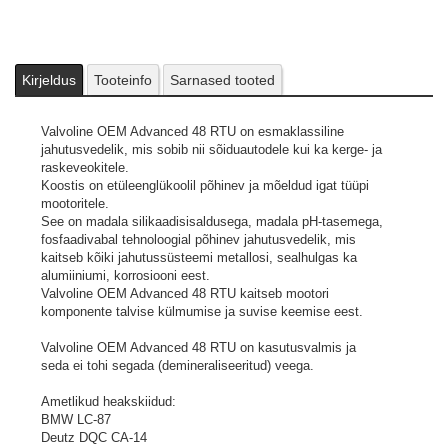
Kirjeldus
Tooteinfo
Sarnased tooted
Valvoline OEM Advanced 48 RTU on esmaklassiline
jahutusvedelik, mis sobib nii sõiduautodele kui ka kerge- ja
raskeveokitele.
Koostis on etüleenglükoolil põhinev ja mõeldud igat tüüpi
mootoritele.
See on madala silikaadisisaldusega, madala pH-tasemega,
fosfaadivabal tehnoloogial põhinev jahutusvedelik, mis
kaitseb kõiki jahutussüsteemi metallosi, sealhulgas ka
alumiiniumi, korrosiooni eest.
Valvoline OEM Advanced 48 RTU kaitseb mootori
komponente talvise külmumise ja suvise keemise eest.
Valvoline OEM Advanced 48 RTU on kasutusvalmis ja
seda ei tohi segada (demineraliseeritud) veega.
Ametlikud heakskiidud:
BMW LC-87
Deutz DQC CA-14