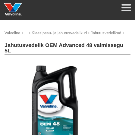
›
›
›
›
Valvoline
...
Klaasipesu- ja jahutusvedelikud
Jahutusvedelikud
Jahutusvedelik OEM Advanced 48 valmissegu
5L
update thumb