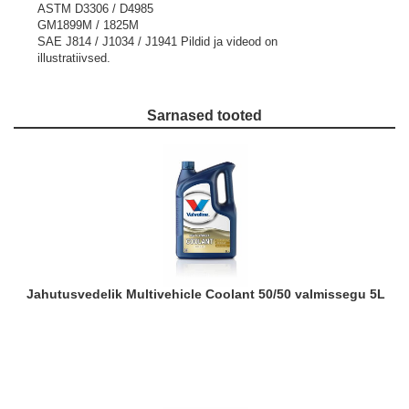
ASTM D3306 / D4985
GM1899M / 1825M
SAE J814 / J1034 / J1941
Pildid ja videod on
illustratiivsed.
Sarnased tooted
Jahutusvedelik Multivehicle Coolant 50/50 valmissegu 5L