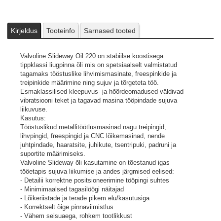
Kirjeldus
Tooteinfo
Sarnased tooted
Valvoline Slideway Oil 220 on stabiilse koostisega
tippklassi liugpinna õli mis on spetsiaalselt valmistatud
tagamaks tööstuslike lihvimismasinate, freespinkide ja
treipinkide määrimine ning sujuv ja tõrgeteta töö.
Esmaklassilised kleepuvus- ja hõõrdeomadused väldivad
vibratsiooni teket ja tagavad masina tööpindade sujuva
liikuvuse.
Kasutus:
Tööstuslikud metallitöötlusmasinad nagu treipingid,
lihvpingid, freespingid ja CNC lõikemasinad, nende
juhtpindade, haaratsite, juhikute, tsentripuki, padruni ja
suportite määrimiseks.
Valvoline Slideway õli kasutamine on tõestanud igas
tööetapis sujuva liikumise ja andes järgmised eelised:
- Detailii korrektne positsioneerimine tööpingi suhtes
- Minimimaalsed tagasilöögi näitajad
- Lõikeriistade ja terade pikem elu/kasutusiga
- Korrektselt õige pinnaviimistlus
- Vähem seisuaega, rohkem tootlikkust