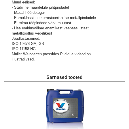
Muud eelised:
- Stabiilne määrdekile juhtpindadel
- Madal hõõrdetegur
- Esmaklassiline korrosioonikaitse metallpindadele
- Ei toimu tööpindade värvi muutust
- Hea eraldusvõime enamikest veebaasilistest
metallitöötlus vedelikest
Jõudlustasemed:
ISO 19378 GA, GB
ISO 11158 HG
Müller Weingarten pressides
Pildid ja videod on
illustratiivsed.
Sarnased tooted