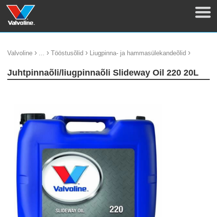
›
›
›
›
Valvoline
...
Tööstusõlid
Liugpinna- ja hammasülekandeõlid
Juhtpinnaõli/liugpinnaõli Slideway Oil 220 20L
update thumb