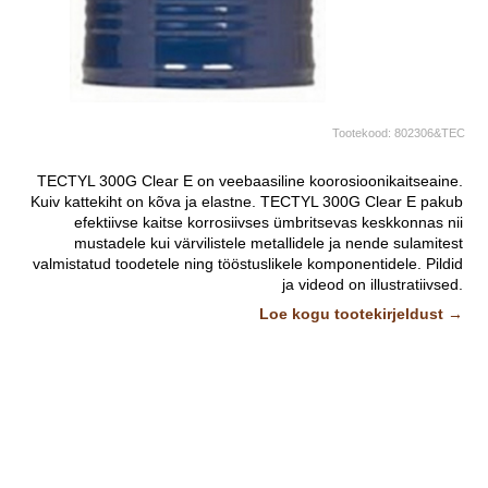
Tootekood:
802306&TEC
TECTYL 300G Clear E on veebaasiline koorosioonikaitseaine.
Kuiv kattekiht on kõva ja elastne. TECTYL 300G Clear E pakub
efektiivse kaitse korrosiivses ümbritsevas keskkonnas nii
mustadele kui värvilistele metallidele ja nende sulamitest
valmistatud toodetele ning tööstuslikele komponentidele.
Pildid
ja videod on illustratiivsed.
Loe kogu tootekirjeldust →