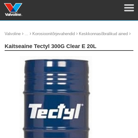
›
›
›
›
Valvoline
...
Korosioonitõrjevahendid
Keskkonnasõbralikud ained
Kaitseaine Tectyl 300G Clear E 20L
update thumb