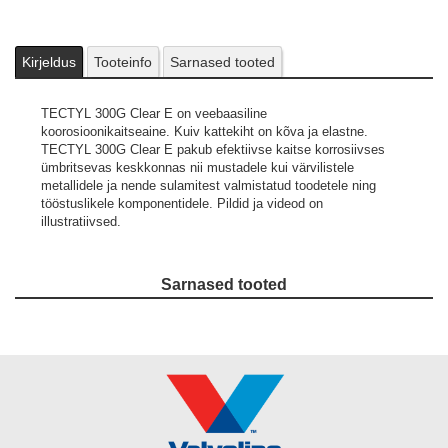
Kirjeldus
Tooteinfo
Sarnased tooted
TECTYL 300G Clear E on veebaasiline
koorosioonikaitseaine. Kuiv kattekiht on kõva ja elastne.
TECTYL 300G Clear E pakub efektiivse kaitse korrosiivses
ümbritsevas keskkonnas nii mustadele kui värvilistele
metallidele ja nende sulamitest valmistatud toodetele ning
tööstuslikele komponentidele.
Pildid ja videod on
illustratiivsed.
Sarnased tooted