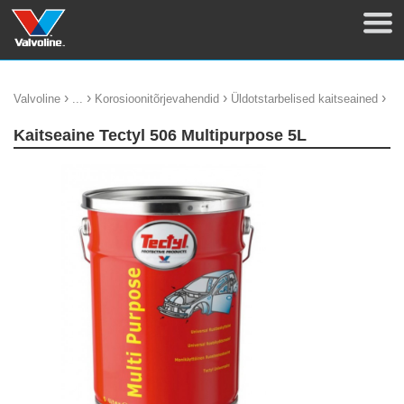
›
›
›
›
Valvoline
...
Korosioonitõrjevahendid
Üldotstarbelised kaitseained
Kaitseaine Tectyl 506 Multipurpose 5L
update thumb