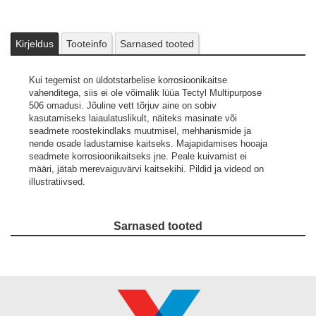
Kirjeldus
Tooteinfo
Sarnased tooted
Kui tegemist on üldotstarbelise korrosioonikaitse
vahenditega, siis ei ole võimalik lüüa Tectyl Multipurpose
506 omadusi. Jõuline vett tõrjuv aine on sobiv
kasutamiseks laiaulatuslikult, näiteks masinate või
seadmete roostekindlaks muutmisel, mehhanismide ja
nende osade ladustamise kaitseks. Majapidamises hooaja
seadmete korrosioonikaitseks jne. Peale kuivamist ei
määri, jätab merevaiguvärvi kaitsekihi.
Pildid ja videod on
illustratiivsed.
Sarnased tooted