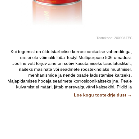
Tootekood:
20090&TEC
Kui tegemist on üldotstarbelise korrosioonikaitse vahenditega,
siis ei ole võimalik lüüa Tectyl Multipurpose 506 omadusi.
Jõuline vett tõrjuv aine on sobiv kasutamiseks laiaulatuslikult,
näiteks masinate või seadmete roostekindlaks muutmisel,
mehhanismide ja nende osade ladustamise kaitseks.
Majapidamises hooaja seadmete korrosioonikaitseks jne. Peale
kuivamist ei määri, jätab merevaiguvärvi kaitsekihi.
Pildid ja
videod on illustratiivsed.
Loe kogu tootekirjeldust →