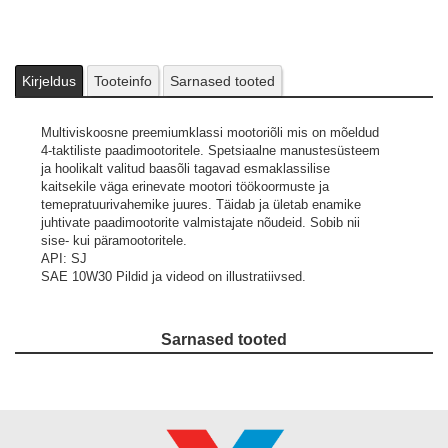
Kirjeldus
Tooteinfo
Sarnased tooted
Multiviskoosne preemiumklassi mootoriõli mis on mõeldud
4-taktiliste paadimootoritele. Spetsiaalne manustesüsteem
ja hoolikalt valitud baasõli tagavad esmaklassilise
kaitsekile väga erinevate mootori töökoormuste ja
temepratuurivahemike juures. Täidab ja ületab enamike
juhtivate paadimootorite valmistajate nõudeid. Sobib nii
sise- kui päramootoritele.
API: SJ
SAE 10W30
Pildid ja videod on illustratiivsed.
Sarnased tooted