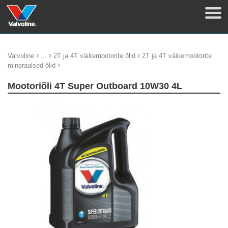
›
›
›
Valvoline
...
2T ja 4T väikemootorite õlid
2T ja 4T väikemootorite
›
mineraalsed õlid
Mootoriõli 4T Super Outboard 10W30 4L
update thumb