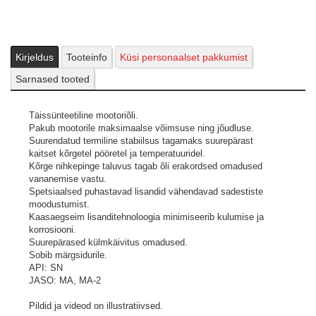
Kirjeldus
Tooteinfo
Küsi personaalset pakkumist
Sarnased tooted
Täissünteetiline mootoriõli.
Pakub mootorile maksimaalse võimsuse ning jõudluse.
Suurendatud termiline stabiilsus tagamaks suurepärast
kaitset kõrgetel pööretel ja temperatuuridel.
Kõrge nihkepinge taluvus tagab õli erakordsed omadused
vananemise vastu.
Spetsiaalsed puhastavad lisandid vähendavad sadestiste
moodustumist.
Kaasaegseim lisanditehnoloogia minimiseerib kulumise ja
korrosiooni.
Suurepärased külmkäivitus omadused.
Sobib märgsidurile.
API: SN
JASO: MA, MA-2
Pildid ja videod on illustratiivsed.