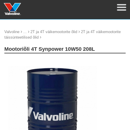
›
›
›
Valvoline
...
2T ja 4T väikemootorite õlid
2T ja 4T väikemootorite
›
täissünteetilised õlid
Mootoriõli 4T Synpower 10W50 208L
update thumb