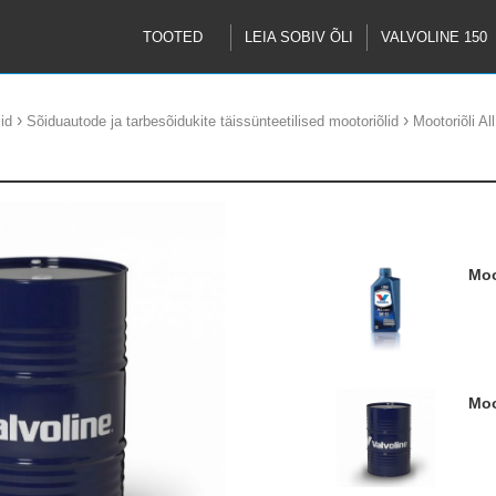
TOOTED
LEIA SOBIV ÕLI
VALVOLINE 150
›
›
id
Sõiduautode ja tarbesõidukite täissünteetilised mootoriõlid
Mootoriõli A
M
M