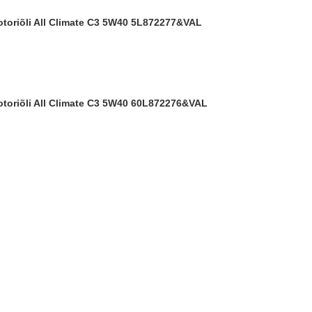
ootoriõli All Climate C3 5W40 5L
872277&VAL
ootoriõli All Climate C3 5W40 60L
872276&VAL