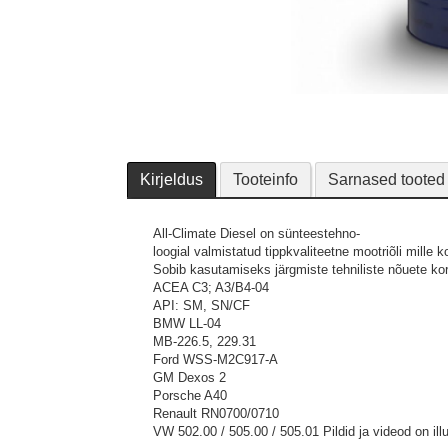
Kirjeldus
Tooteinfo
Sarnased tooted
All-Climate Diesel on sünteestehno-
loogial valmistatud tippkvaliteetne mootriõli mille 
Sobib kasutamiseks järgmiste tehniliste nõuete kor
ACEA C3; A3/B4-04
API: SM, SN/CF
BMW LL-04
MB-226.5, 229.31
Ford WSS-M2C917-A
GM Dexos 2
Porsche A40
Renault RN0700/0710
VW 502.00 / 505.00 / 505.01
Pildid ja videod on ill