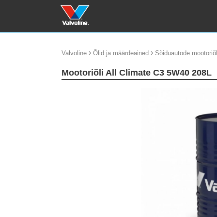
›
›
Valvoline
Õlid ja määrdeained
Sõiduautode mootoriõl
Mootoriõli All Climate C3 5W40 208L
update thumb