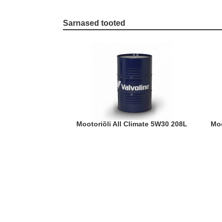
Sarnased tooted
Mootoriõli All Climate 5W30 208L
M