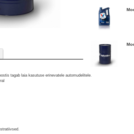
M
M
koostis tagab laia kasutuse erinevatele automudelitele.
ral
ustratiivsed.