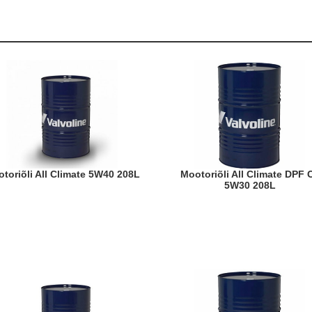
ootoriõli All Climate 5W40 208L
Mootoriõli All Climate DPF C3
5W30 208L