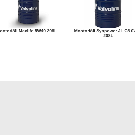
Mootoriõli Maxlife 5W40 208L
Mootoriõli Synpower JL C5 0W20
208L