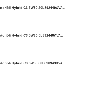
ootoriõli Hybrid C3 5W30 20L
892449&VAL
ootoriõli Hybrid C3 5W30 5L
892448&VAL
ootoriõli Hybrid C3 5W30 60L
896949&VAL
ulumiskaitse parandamiseks.