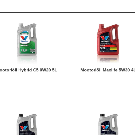
Mootoriõli Hybrid C5 0W20 5L
Mootoriõli Maxlife 5W30 4