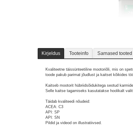
Kirjeldus
Tooteinfo
Sarnased tooted
Kvaliteetne täissünteetiline mootoriõli, mis on spets
toode pakub parimat jõudlust ja kaitset kõikides tö
Kaitseb mootorit hübriidsõidukitega seotud karmide
Selle kaitse tagamiseks kasutatakse hoolikalt val
Täidab kvaliteedi nõudeid:
ACEA: C3
API: SP
API: SN
Pildid ja videod on illustratiivsed.