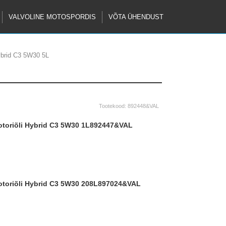
VALVOLINE MOTOSPORDIS
VÕTA ÜHENDUST
ybrid C3 5W30 5L
Tootekood:
892448&VAL
ootoriõli Hybrid C3 5W30 1L
892447&VAL
ootoriõli Hybrid C3 5W30 208L
897024&VAL