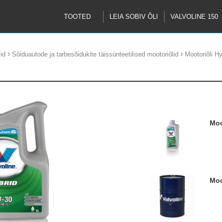
TOOTED
LEIA SOBIV ÕLI
VALVOLINE 150
›
›
id
Sõiduautode ja tarbesõidukite täissünteetilised mootoriõlid
Mootoriõli H
M
M