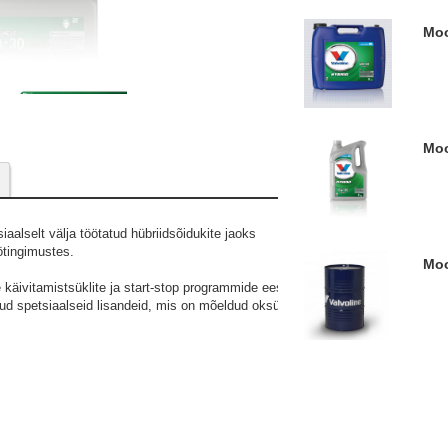
M
M
iaalselt välja töötatud hübriidsõidukite jaoks
ötingimustes.
M
 käivitamistsüklite ja start-stop programmide eest.
itud spetsiaalseid lisandeid, mis on mõeldud oksüdeerumise, korrosiooni ja k