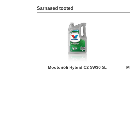
Sarnased tooted
Mootoriõli Hybrid C2 5W30 5L