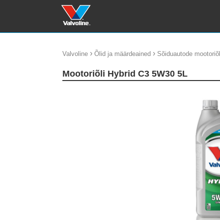
›
›
Valvoline
Õlid ja määrdeained
Sõiduautode mootoriõl
Mootoriõli Hybrid C3 5W30 5L
update thumb