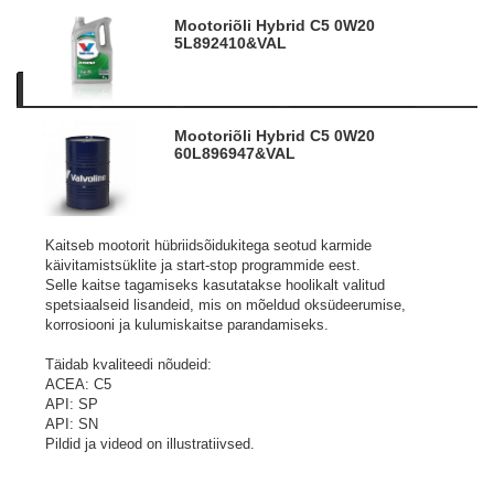
Mootoriõli Hybrid C5 0W20
5L
892410&VAL
Kirjeldus
Tooteinfo
Tootevideod
Sarnased tooted
Mootoriõli Hybrid C5 0W20
Kvaliteetne täissünteetiline mootoriõli, mis on spetsiaalselt
60L
896947&VAL
välja töötatud hübriidsõidukite jaoks
toode pakub parimat jõudlust ja kaitset kõikides
töötingimustes.
Kaitseb mootorit hübriidsõidukitega seotud karmide
käivitamistsüklite ja start-stop programmide eest.
Selle kaitse tagamiseks kasutatakse hoolikalt valitud
spetsiaalseid lisandeid, mis on mõeldud oksüdeerumise,
korrosiooni ja kulumiskaitse parandamiseks.
Täidab kvaliteedi nõudeid:
ACEA: C5
API: SP
API: SN
Pildid ja videod on illustratiivsed.