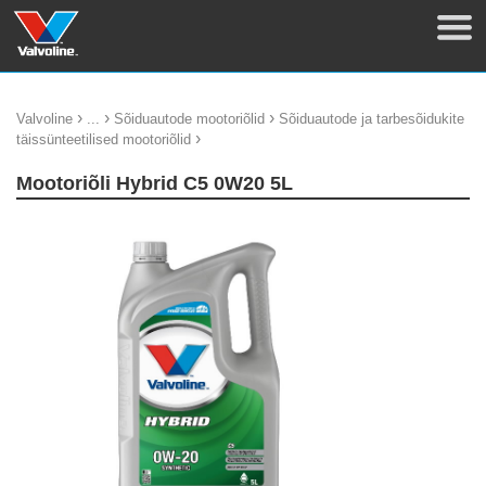
›
›
›
Valvoline
...
Sõiduautode mootoriõlid
Sõiduautode ja tarbesõidukite
›
täissünteetilised mootoriõlid
Mootoriõli Hybrid C5 0W20 5L
update thumb