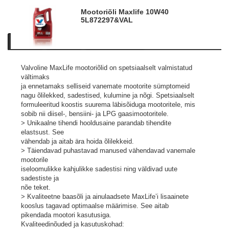
Mootoriõli Maxlife 10W40
5L
872297&VAL
Kirjeldus
Tooteinfo
Sarnased tooted
Valvoline MaxLife mootoriõlid on spetsiaalselt valmistatud
vältimaks
ja ennetamaks selliseid vanemate mootorite sümptomeid
nagu õlilekked, sadestised, kulumine ja nõgi. Spetsiaalselt
formuleeritud koostis suurema läbisõiduga mootoritele, mis
sobib nii diisel-, bensiini- ja LPG gaasimootoritele.
> Unikaalne tihendi hooldusaine parandab tihendite
elastsust. See
vähendab ja aitab ära hoida õlilekkeid.
> Täiendavad puhastavad manused vähendavad vanemale
mootorile
iseloomulikke kahjulikke sadestisi ning väldivad uute
sadestiste ja
nõe teket.
> Kvaliteetne baasõli ja ainulaadsete MaxLife’i lisaainete
kooslus tagavad optimaalse määrimise. See aitab
pikendada mootori kasutusiga.
Kvaliteedinõuded ja kasutuskohad: