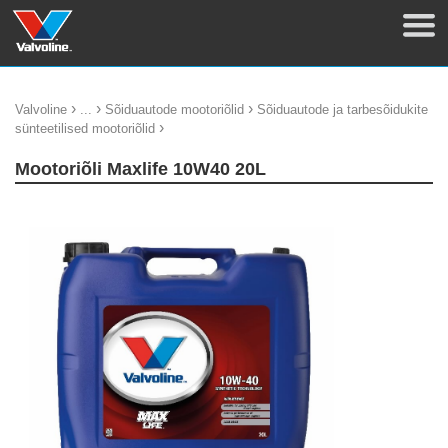
›
›
›
Valvoline
...
Sõiduautode mootoriõlid
Sõiduautode ja tarbesõidukite
›
sünteetilised mootoriõlid
Mootoriõli Maxlife 10W40 20L
update thumb