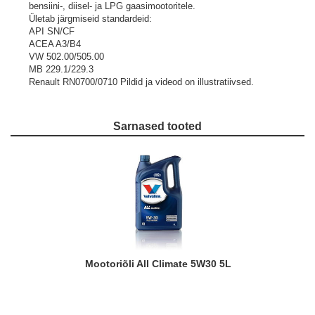
bensiini-, diisel- ja LPG gaasimootoritele.
Ületab järgmiseid standardeid:
API SN/CF
ACEA A3/B4
VW 502.00/505.00
MB 229.1/229.3
Renault RN0700/0710
Pildid ja videod on illustratiivsed.
Sarnased tooted
Mootoriõli All Climate 5W30 5L