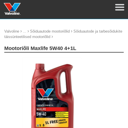
›
›
›
Valvoline
...
Sõiduautode mootoriõlid
Sõiduautode ja tarbesõidukite
›
täissünteetilised mootoriõlid
Mootoriõli Maxlife 5W40 4+1L
update thumb