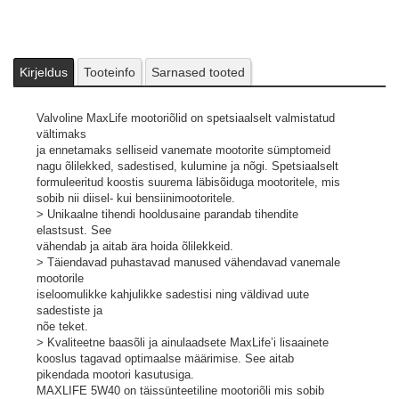
Kirjeldus
Tooteinfo
Sarnased tooted
Valvoline MaxLife mootoriõlid on spetsiaalselt valmistatud
vältimaks
ja ennetamaks selliseid vanemate mootorite sümptomeid
nagu õlilekked, sadestised, kulumine ja nõgi. Spetsiaalselt
formuleeritud koostis suurema läbisõiduga mootoritele, mis
sobib nii diisel- kui bensiinimootoritele.
> Unikaalne tihendi hooldusaine parandab tihendite
elastsust. See
vähendab ja aitab ära hoida õlilekkeid.
> Täiendavad puhastavad manused vähendavad vanemale
mootorile
iseloomulikke kahjulikke sadestisi ning väldivad uute
sadestiste ja
nõe teket.
> Kvaliteetne baasõli ja ainulaadsete MaxLife’i lisaainete
kooslus tagavad optimaalse määrimise. See aitab
pikendada mootori kasutusiga.
MAXLIFE 5W40 on täissünteetiline mootoriõli mis sobib