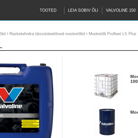
TOOTED
LEIA SOBIV ÕLI
VALVOLINE 150
›
›
lid
Rasketehnika täissünteetilised mootoriõlid
Mootoriõli Profleet LS Plu
L
Mootoriõli Profleet LS Plus 10W40
100
M