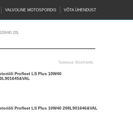
VALVOLINE MOTOSPORDIS
VÕTA ÜHENDUST
s 10W40 20L
Tootekood:
901647&VAL
0L
901645&VAL
ootoriõli Profleet LS Plus 10W40 208L
901646&VAL