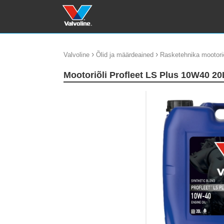
›
›
Valvoline
Õlid ja määrdeained
Rasketehnika mootoriõ
Mootoriõli Profleet LS Plus 10W40 20
update thumb