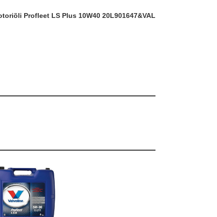
ootoriõli Profleet LS Plus 10W40 20L
901647&VAL