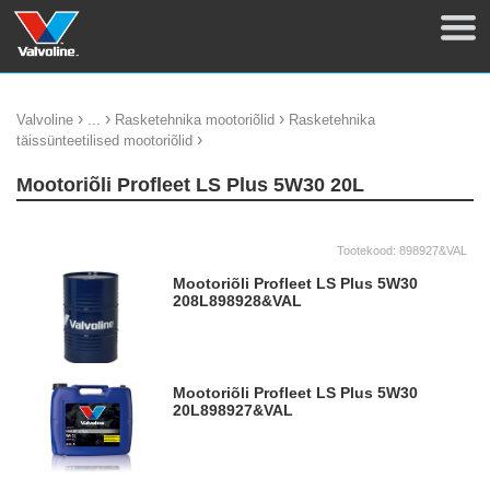
›
›
›
Valvoline
...
Rasketehnika mootoriõlid
Rasketehnika
›
täissünteetilised mootoriõlid
Mootoriõli Profleet LS Plus 5W30 20L
Tootekood:
898927&VAL
Mootoriõli Profleet LS Plus 5W30
208L
898928&VAL
Mootoriõli Profleet LS Plus 5W30
20L
898927&VAL