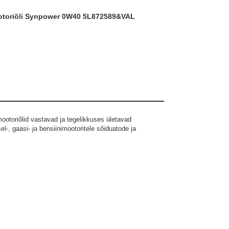
ootoriõli Synpower 0W40 5L
872589&VAL
mootoriõlid vastavad ja tegelikkuses ületavad
l-, gaasi- ja bensiinimootoritele sõiduatode ja