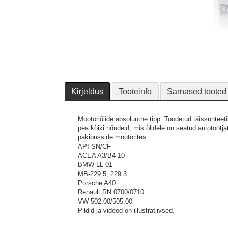
Kirjeldus
Tooteinfo
Sarnased tooted
Mootoriõlide absoluutne tipp. Toodetud täissünteeti
pea kõiki nõudeid, mis õlidele on seatud autotootjat
pakibusside mootorites.
API SN/CF
ACEA A3/B4-10
BMW LL-01
MB-229.5, 229.3
Porsche A40
Renault RN 0700/0710
VW 502.00/505.00
Pildid ja videod on illustratiivsed.