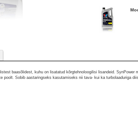
M
listest baasõlidest, kuhu on lisatatud kõrgtehnoloogilisi lisandeid. SynPower 
e poolt. Sobib aastaringseks kasutamiseks nii tava- kui ka turbolaaduriga diise