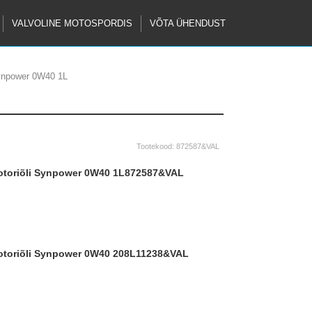
VALVOLINE MOTOSPORDIS
VÕTA ÜHENDUST
Synpower 0W40 1L
Tootekood:
872587&VAL
ootoriõli Synpower 0W40 1L
872587&VAL
ootoriõli Synpower 0W40 208L
11238&VAL