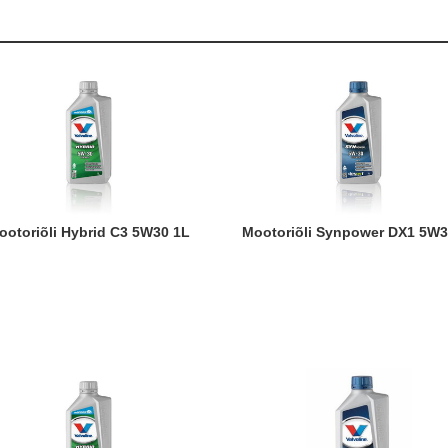
Mootoriõli Hybrid C3 5W30 1L
Mootoriõli Synpower DX1 5W3