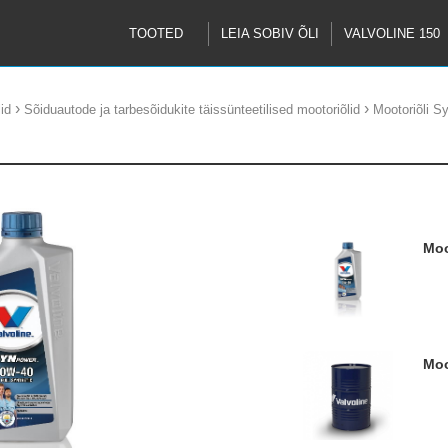
TOOTED
LEIA SOBIV ÕLI
VALVOLINE 150
›
›
id
Sõiduautode ja tarbesõidukite täissünteetilised mootoriõlid
Mootoriõli 
M
M