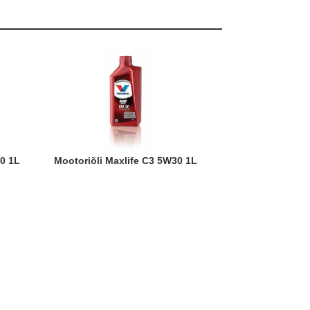
0 1L
Mootoriõli Maxlife C3 5W30 1L