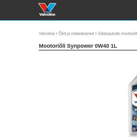
›
›
Valvoline
Õlid ja määrdeained
Sõiduautode mootoriõl
Mootoriõli Synpower 0W40 1L
update thumb