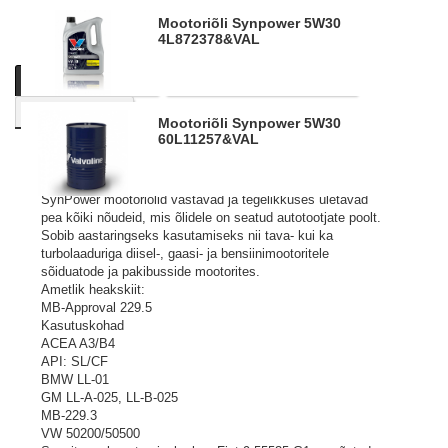
Mootoriõli Synpower 5W30
4L
872378&VAL
Kirjeldus
Tooteinfo
Küsi personaalset pakkumist
Sarnased tooted
Mootoriõli Synpower 5W30
60L
11257&VAL
Mootoriõlide absoluutne tipp. Toodetud täissünteetilistest
baasõlidest, kuhu on lisatatud kõrgtehnoloogilisi lisandeid.
SynPower mootoriõlid vastavad ja tegelikkuses ületavad
pea kõiki nõudeid, mis õlidele on seatud autotootjate poolt.
Sobib aastaringseks kasutamiseks nii tava- kui ka
turbolaaduriga diisel-, gaasi- ja bensiinimootoritele
sõiduatode ja pakibusside mootorites.
Ametlik heakskiit:
MB-Approval 229.5
Kasutuskohad
ACEA A3/B4
API: SL/CF
BMW LL-01
GM LL-A-025, LL-B-025
MB-229.3
VW 50200/50500