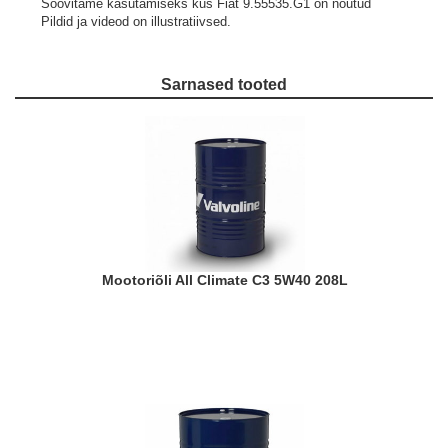
Soovitame kasutamiseks kus Fiat 9.55535.G1 on nõutud
Pildid ja videod on illustratiivsed.
Sarnased tooted
Mootoriõli All Climate C3 5W40 208L