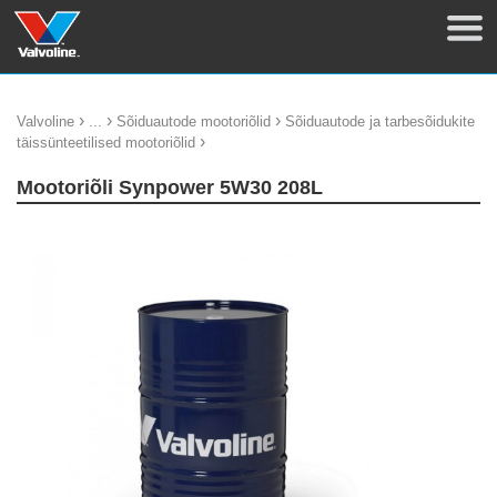
›
›
›
Valvoline
...
Sõiduautode mootoriõlid
Sõiduautode ja tarbesõidukite
›
täissünteetilised mootoriõlid
Mootoriõli Synpower 5W30 208L
update thumb