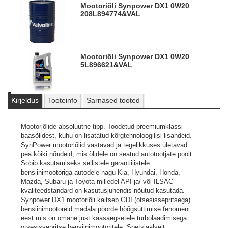
Mootoriõli Synpower DX1 0W20
208L
894774&VAL
Mootoriõli Synpower DX1 0W20
5L
896621&VAL
Kirjeldus
Tooteinfo
Sarnased tooted
Mootoriõlide absoluutne tipp. Toodetud preemiumklassi
baasõlidest, kuhu on lisatatud kõrgtehnoloogilisi lisandeid.
SynPower mootoriõlid vastavad ja tegelikkuses ületavad
pea kõiki nõudeid, mis õlidele on seatud autotootjate poolt.
Sobib kasutamiseks sellistele garantiilistele
bensiinimootoriga autodele nagu Kia, Hyundai, Honda,
Mazda, Subaru ja Toyota milledel API ja/ või ILSAC
kvaliteedstandard on kasutusjuhendis nõutud kasutada.
Synpower DX1 mootoriõli kaitseb GDI (otsesissepritsega)
bensiinimootoreid madala pöörde hõõgsüttimise fenomeni
eest mis on omane just kaasaegsetele turbolaadimisega
otsesissepritse bensiinimootoritele. Spetsiaalselt