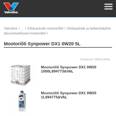
›
›
›
Valvoline
...
Sõiduautode mootoriõlid
Sõiduautode ja tarbesõidukite
›
täissünteetilised mootoriõlid
Mootoriõli Synpower DX1 0W20 5L
Tootekood:
896621&VAL
Mootoriõli Synpower DX1 0W20
1000L
894773&VAL
Mootoriõli Synpower DX1 0W20
1L
894775&VAL