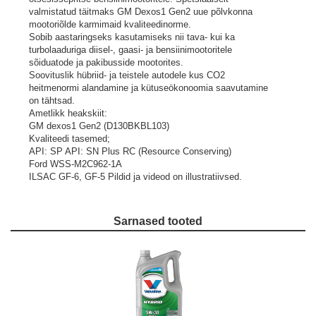
valmistatud täitmaks GM Dexos1 Gen2 uue põlvkonna
mootoriõlde karmimaid kvaliteedinorme.
Sobib aastaringseks kasutamiseks nii tava- kui ka
turbolaaduriga diisel-, gaasi- ja bensiinimootoritele
sõiduatode ja pakibusside mootorites.
Soovituslik hübriid- ja teistele autodele kus CO2
heitmenormi alandamine ja kütuseökonoomia saavutamine
on tähtsad.
Ametlikk heakskiit:
GM dexos1 Gen2 (D130BKBL103)
Kvaliteedi tasemed;
API: SP API: SN Plus RC (Resource Conserving)
Ford WSS-M2C962-1A
ILSAC GF-6, GF-5
Pildid ja videod on illustratiivsed.
Sarnased tooted