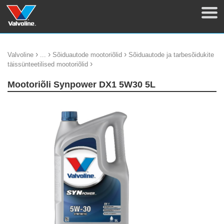
›
›
›
Valvoline
...
Sõiduautode mootoriõlid
Sõiduautode ja tarbesõidukite
›
täissünteetilised mootoriõlid
Mootoriõli Synpower DX1 5W30 5L
update thumb