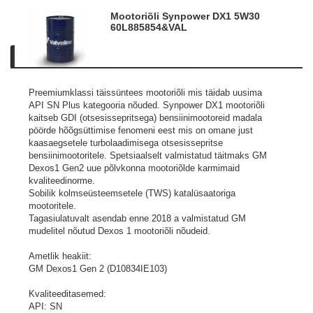
Mootoriõli Synpower DX1 5W30
60L
885854&VAL
Kirjeldus
Tooteinfo
Sarnased tooted
Preemiumklassi täissüntees mootoriõli mis täidab uusima
API SN Plus kategooria nõuded. Synpower DX1 mootoriõli
kaitseb GDI (otsesissepritsega) bensiinimootoreid madala
pöörde hõõgsüttimise fenomeni eest mis on omane just
kaasaegsetele turbolaadimisega otsesissepritse
bensiinimootoritele. Spetsiaalselt valmistatud täitmaks GM
Dexos1 Gen2 uue põlvkonna mootoriõlde karmimaid
kvaliteedinorme.
Sobilik kolmseüsteemsetele (TWS) katalüsaatoriga
mootoritele.
Tagasiulatuvalt asendab enne 2018 a valmistatud GM
mudelitel nõutud Dexos 1 mootoriõli nõudeid.
Ametlik heakiit:
GM Dexos1 Gen 2 (D10834IE103)
Kvaliteeditasemed:
API: SN