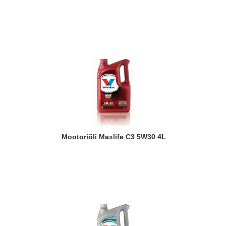
Mootoriõli Maxlife C3 5W30 4L