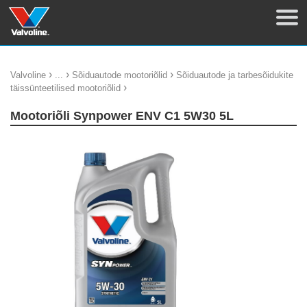
›
›
›
Valvoline
...
Sõiduautode mootoriõlid
Sõiduautode ja tarbesõidukite
›
täissünteetilised mootoriõlid
Mootoriõli Synpower ENV C1 5W30 5L
update thumb