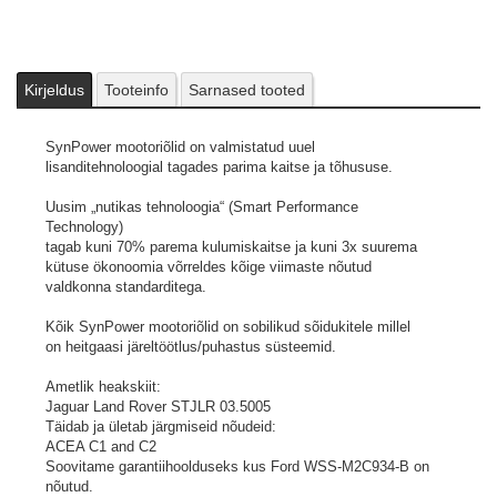
Kirjeldus
Tooteinfo
Sarnased tooted
SynPower mootoriõlid on valmistatud uuel
lisanditehnoloogial tagades parima kaitse ja tõhususe.
Uusim „nutikas tehnoloogia“ (Smart Performance
Technology)
tagab kuni 70% parema kulumiskaitse ja kuni 3x suurema
kütuse ökonoomia võrreldes kõige viimaste nõutud
valdkonna standarditega.
Kõik SynPower mootoriõlid on sobilikud sõidukitele millel
on heitgaasi järeltöötlus/puhastus süsteemid.
Ametlik heakskiit:
Jaguar Land Rover STJLR 03.5005
Täidab ja ületab järgmiseid nõudeid:
ACEA C1 and C2
Soovitame garantiihoolduseks kus Ford WSS-M2C934-B on
nõutud.