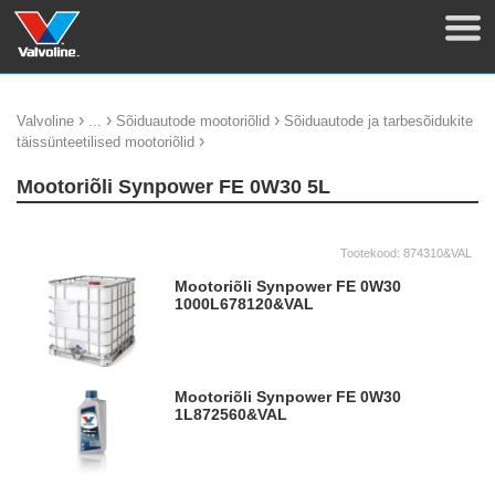
›
›
›
Valvoline
...
Sõiduautode mootoriõlid
Sõiduautode ja tarbesõidukite
›
täissünteetilised mootoriõlid
Mootoriõli Synpower FE 0W30 5L
Tootekood:
874310&VAL
Mootoriõli Synpower FE 0W30
1000L
678120&VAL
Mootoriõli Synpower FE 0W30
1L
872560&VAL