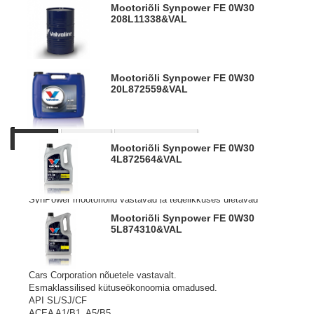
Mootoriõli Synpower FE 0W30
208L
11338&VAL
Mootoriõli Synpower FE 0W30
20L
872559&VAL
Kirjeldus
Tooteinfo
Sarnased tooted
Mootoriõli Synpower FE 0W30
4L
872564&VAL
Mootoriõlide absoluutne tipp. Toodetud täissünteetilistest
baasõlidest, kuhu on lisatatud kõrgtehnoloogilisi lisandeid.
SynPower mootoriõlid vastavad ja tegelikkuses ületavad
pea kõiki nõudeid, mis õlidele on seatud autotootjate poolt.
Mootoriõli Synpower FE 0W30
Sobib aastaringseks kasutamiseks nii tava- kui ka
5L
874310&VAL
turbolaaduriga diisel-, gaasi- ja bensiinimootoritele
sõiduatode ja pakibusside mootorites.
SynPower FE 0W30 on väljatöötatud spetsiaalselt Volvo
Cars Corporation nõuetele vastavalt.
Esmaklassilised kütuseökonoomia omadused.
API SL/SJ/CF
ACEA A1/B1, A5/B5