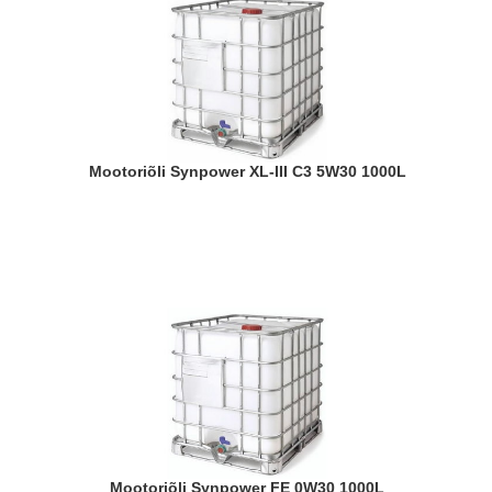
Mootoriõli Synpower XL-III C3 5W30 1000L
Mootoriõli Synpower FE 0W30 1000L