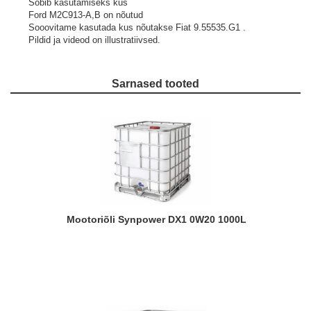
Sobib kasutamiseks kus
Ford M2C913-A,B on nõutud
Sooovitame kasutada kus nõutakse Fiat 9.55535.G1 .
Pildid ja videod on illustratiivsed.
Sarnased tooted
Mootoriõli Synpower DX1 0W20 1000L