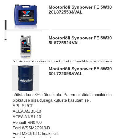
Mootoriõli Synpower FE 5W30
20L
872553&VAL
Kirjeldus
Tooteinfo
Küsi personaalset pakkumist
Sarnased tooted
Mootoriõli Synpower FE 5W30
5L
872552&VAL
Mootoriõlide absoluutne tipp. Toodetud täissünteetilistest
baasõlidest, kuhu on lisatatud kõrgtehnoloogilisi lisandeid.
SynPower mootoriõlid vastavad ja tegelikkuses ületavad
pea kõiki nõudeid, mis õlidele on seatud autotootjate poolt.
Mootoriõli Synpower FE 5W30
Sobib aastaringseks kasutamiseks nii tava- kui ka
60L
722698&VAL
turbolaaduriga diisel-, gaasi- ja bensiinimootoritele
sõiduatode ja pakibusside mootorites.
Esmaklassilised kütuseökonoomia omadused võimaldavad
säästa kuni 3% kütusekulu. Parem oksüdatsioonikindlus
biokütuse sisaldusega kütuste kasutamisel.
API: SL/CF
ACEA A5/B5-10
ACEA A1/B1-10
Renault RN0700
Ford WSSM2C913-D
Ford M2C913-C heakskiit.