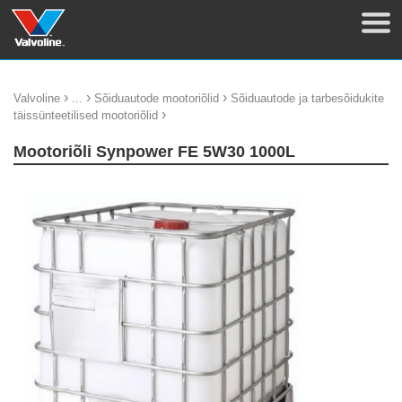
›
›
›
Valvoline
...
Sõiduautode mootoriõlid
Sõiduautode ja tarbesõidukite
›
täissünteetilised mootoriõlid
Mootoriõli Synpower FE 5W30 1000L
update thumb