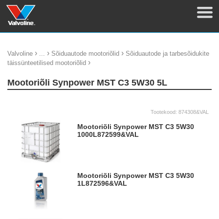
›
›
›
Valvoline
...
Sõiduautode mootoriõlid
Sõiduautode ja tarbesõidukite
›
täissünteetilised mootoriõlid
Mootoriõli Synpower MST C3 5W30 5L
Tootekood:
874308&VAL
Mootoriõli Synpower MST C3 5W30
1000L
872599&VAL
Mootoriõli Synpower MST C3 5W30
1L
872596&VAL