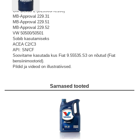
BMW LL-04
GM Dexos 2 (D23503AC103)
MB-Approval 229.31
MB-Approval 229.51
MB-Approval 229.52
VW 50500/50501
Sobib kasutamiseks
ACEA C2/C3
API: SN/CF
Soovitame kasutada kus Fiat 9.55535.S3 on nõutud (Fiat
bensiinimootorid).
Pildid ja videod on illustratiivsed.
Sarnased tooted