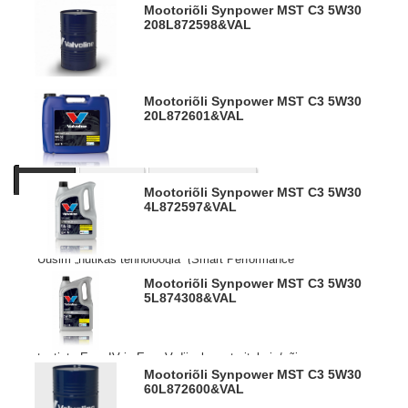
Mootoriõli Synpower MST C3 5W30
208L
872598&VAL
Mootoriõli Synpower MST C3 5W30
20L
872601&VAL
Kirjeldus
Tooteinfo
Sarnased tooted
Mootoriõli Synpower MST C3 5W30
4L
872597&VAL
Valvoline SynPower mootoriõlid on valmistatud uuel
lisanditehnoloogial tagades parima kaitse ja tõhususe.
Uusim „nutikas tehnoloogia“ (Smart Performance
Technology)
Mootoriõli Synpower MST C3 5W30
tagab kuni 70% parema kulumiskaitse ja kuni 3x suurema
5L
874308&VAL
kütuse ökonoomia võrreldes kõige viimaste nõutud
valdkonna standarditega.
Spetsiaalselt väljatööötatud Mercedes-Benz ja teiste
tootjate Euro IV ja Euro V diisel mootoritele ja/või
kolmeastmelise katalüüsneutralisaatoritega
Mootoriõli Synpower MST C3 5W30
60L
872600&VAL
bensiinimootoritele. Samuti GM Dexos2 tehnoloogiale.
Ametlikud heakskiidud: