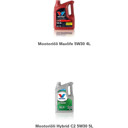
Mootoriõli Maxlife 5W30 4L
Mootoriõli Hybrid C2 5W30 5L