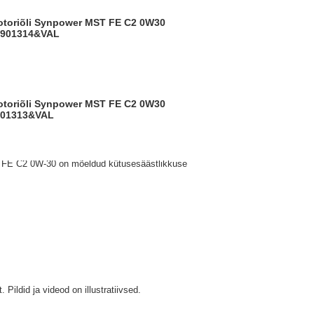
901314&VAL
901313&VAL
FE C2 0W-30 on mõeldud kütusesäästlikkuse
t.
Pildid ja videod on illustratiivsed.