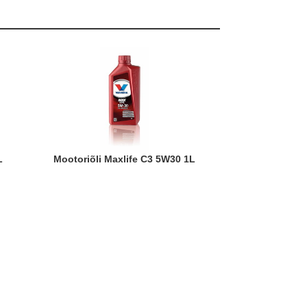
L
Mootoriõli Maxlife C3 5W30 1L