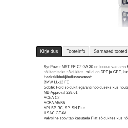
Kirjeldus
Tooteinfo
Sarnased tooted
SynPower MST FE C2 0W-30 on loodud vastama B
säilitamiseks sõidukites, millel on DPF ja GPF, ku
Heakskiidud/jõudlustasemed:
BMW LL-12 FE
Sobilik Ford sõidukit egarantiihoolduseks kus nõ
MB-Approval 229.61
ACEA C2
ACEA A5/B5
API SP-RC, SP, SN Plus
ILSAC GF-6A
Valvoline soovitab kasutada Fiat sõidukites kus 