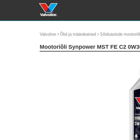
›
›
Valvoline
Õlid ja määrdeained
Sõiduautode mootoriõl
Mootoriõli Synpower MST FE C2 0W3
update thumb