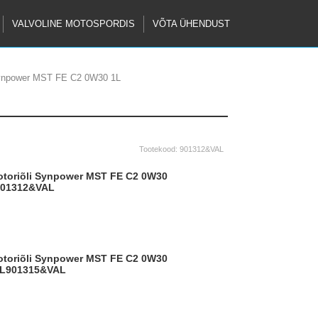
VALVOLINE MOTOSPORDIS
VÕTA ÜHENDUST
Synpower MST FE C2 0W30 1L
Tootekood:
901312&VAL
901312&VAL
L
901315&VAL