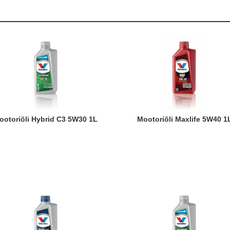
Mootoriõli Hybrid C3 5W30 1L
Mootoriõli Maxlife 5W40 1