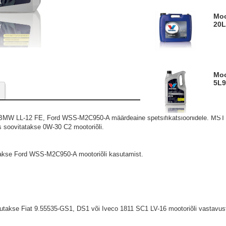
Mootoriõli Synpower MST FE C2 0W30
20L
Mootoriõli Synpower MST FE C2 0W30
5L
MW LL-12 FE, Ford WSS-M2C950-A määrdeaine spetsifikatsioonidele. MST 
s soovitatakse 0W-30 C2 mootoriõli.
utakse Ford WSS-M2C950-A mootoriõli kasutamist.
nõutakse Fiat 9.55535-GS1, DS1 või Iveco 1811 SC1 LV-16 mootoriõli vastavus