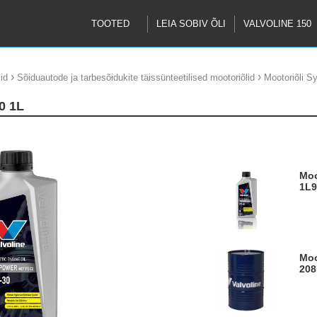
TOOTED
LEIA SOBIV ÕLI
VALVOLINE 150
›
›
id
Sõiduautode ja tarbesõidukite täissünteetilised mootoriõlid
Mootoriõli 
0 1L
Mootoriõli Synpower MST FE C2 0W30
1L
Mootoriõli Synpower MST FE C2 0W30
208