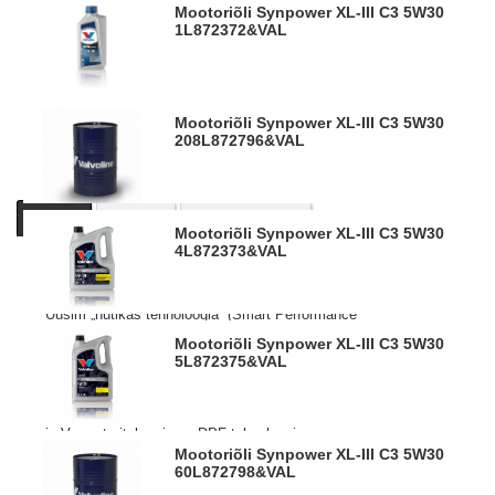
Mootoriõli Synpower XL-III C3 5W30
1L
872372&VAL
Mootoriõli Synpower XL-III C3 5W30
208L
872796&VAL
Kirjeldus
Tooteinfo
Sarnased tooted
Mootoriõli Synpower XL-III C3 5W30
4L
872373&VAL
Valvoline SynPower mootoriõlid on valmistatud uuel
lisanditehnoloogial tagades parima kaitse ja tõhususe.
Uusim „nutikas tehnoloogia“ (Smart Performance
Technology)
Mootoriõli Synpower XL-III C3 5W30
tagab kuni 70% parema kulumiskaitse ja kuni 3x suurema
5L
872375&VAL
kütuse ökonoomia võrreldes kõige viimaste nõutud
valdkonna standarditega.
Spetsiaalselt väljatöötatud ja heaks kiidetud VW* Euro IV
ja V mootoritele mis on DPF tehnoloogiaga.
Asendab tagasiulatuvalt kõiki VW spetsifikatsioone ja sobib
Mootoriõli Synpower XL-III C3 5W30
60L
872798&VAL
ka mootoritele milledel on WIV süsteem ekstra pika
hooldeintervalli võimaldamiseks kuni 30.000 km või 2