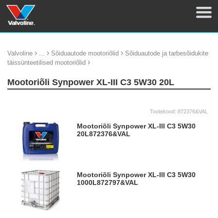
›
›
›
Valvoline
...
Sõiduautode mootoriõlid
Sõiduautode ja tarbesõidukite
›
täissünteetilised mootoriõlid
Mootoriõli Synpower XL-III C3 5W30 20L
Tootekood:
872376&VAL
Mootoriõli Synpower XL-III C3 5W30
20L
872376&VAL
Mootoriõli Synpower XL-III C3 5W30
1000L
872797&VAL