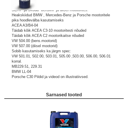
a.Sobib kasutamiseks kõigis kaasaegsetes VW, AUDI*,
SEAT* ja Skoda* bensiini- ja diisel mootorites.
Heakskiidud BMW , Mercedes-Benz ja Porsche mootoritele
pika hoodlevälba kasutamiseks
ACEA A3/B4-04
Täidab kõik ACEA C3-10 mootoritesti nõuded
Täidab kõik ACEA C2 mootorikaitse nõuded
VW 504.00 (bens.mootorid)
VW 507.00 (diisel mootorid)
Sobib kasutamiseks ka järgm spec:
VW 501.01, 502.00, 503.01, 505.00 ,503.00, 506.00, 506.01
korral.
MB229.51, 229.31
BMW LL-04
Porsche C30
Pildid ja videod on illustratiivsed.
Sarnased tooted