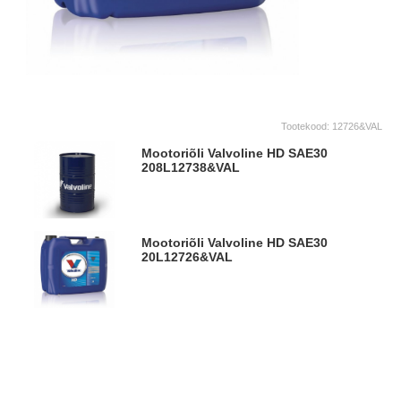
Tootekood:
12726&VAL
Mootoriõli Valvoline HD SAE30
208L
12738&VAL
Mootoriõli Valvoline HD SAE30
20L
12726&VAL