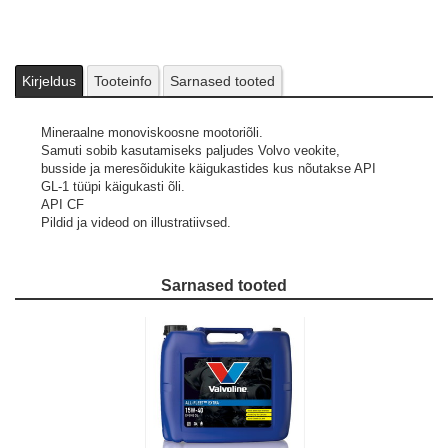
Kirjeldus
Tooteinfo
Sarnased tooted
Mineraalne monoviskoosne mootoriõli.
Samuti sobib kasutamiseks paljudes Volvo veokite,
busside ja meresõidukite käigukastides kus nõutakse API
GL-1 tüüpi käigukasti õli.
API CF
Pildid ja videod on illustratiivsed.
Sarnased tooted