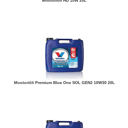
Mootoriõli HD 10W 20L
Mootoriõli Premium Blue One SOL GEN2 10W30 20L