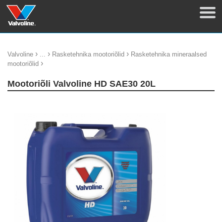
›
›
›
Valvoline
...
Rasketehnika mootoriõlid
Rasketehnika mineraalsed
›
mootoriõlid
Mootoriõli Valvoline HD SAE30 20L
update thumb