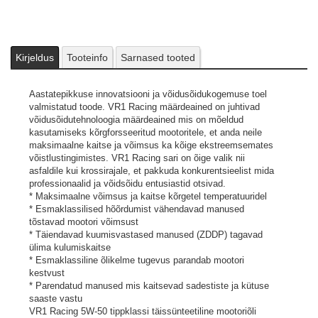
Kirjeldus
Tooteinfo
Sarnased tooted
Aastatepikkuse innovatsiooni ja võidusõidukogemuse toel
valmistatud toode. VR1 Racing määrdeained on juhtivad
võidusõidutehnoloogia määrdeained mis on mõeldud
kasutamiseks kõrgforsseeritud mootoritele, et anda neile
maksimaalne kaitse ja võimsus ka kõige ekstreemsemates
võistlustingimistes. VR1 Racing sari on õige valik nii
asfaldile kui krossirajale, et pakkuda konkurentsieelist mida
professionaalid ja võidsõidu entusiastid otsivad.
* Maksimaalne võimsus ja kaitse kõrgetel temperatuuridel
* Esmaklassilised hõõrdumist vähendavad manused
tõstavad mootori võimsust
* Täiendavad kuumisvastased manused (ZDDP) tagavad
ülima kulumiskaitse
* Esmaklassiline õlikelme tugevus parandab mootori
kestvust
* Parendatud manused mis kaitsevad sadestiste ja kütuse
saaste vastu
VR1 Racing 5W-50 tippklassi täissünteetiline mootoriõli