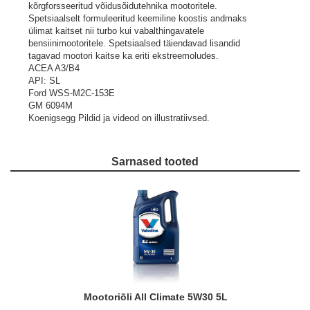
kõrgforsseeritud võidusõidutehnika mootoritele.
Spetsiaalselt formuleeritud keemiline koostis andmaks
ülimat kaitset nii turbo kui vabalthingavatele
bensiinimootoritele. Spetsiaalsed täiendavad lisandid
tagavad mootori kaitse ka eriti ekstreemoludes.
ACEA A3/B4
API: SL
Ford WSS-M2C-153E
GM 6094M
Koenigsegg
Pildid ja videod on illustratiivsed.
Sarnased tooted
Mootoriõli All Climate 5W30 5L