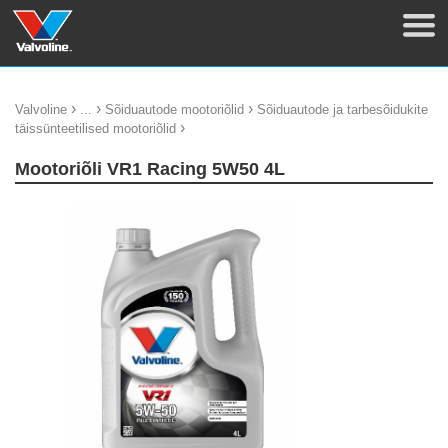
›
›
›
Valvoline
...
Sõiduautode mootoriõlid
Sõiduautode ja tarbesõidukite
›
täissünteetilised mootoriõlid
Mootoriõli VR1 Racing 5W50 4L
update thumb