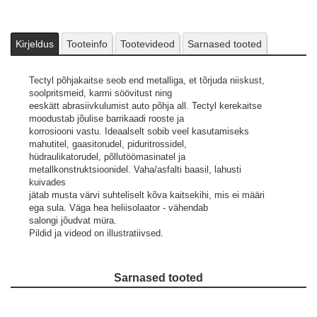
Kirjeldus
Tooteinfo
Tootevideod
Sarnased tooted
Tectyl põhjakaitse seob end metalliga, et tõrjuda niiskust,
soolpritsmeid, karmi söövitust ning
eeskätt abrasiivkulumist auto põhja all. Tectyl kerekaitse
moodustab jõulise barrikaadi rooste ja
korrosiooni vastu. Ideaalselt sobib veel kasutamiseks
mahutitel, gaasitorudel, piduritrossidel,
hüdraulikatorudel, põllutöömasinatel ja
metallkonstruktsioonidel. Vaha/asfalti baasil, lahusti
kuivades
jätab musta värvi suhteliselt kõva kaitsekihi, mis ei määri
ega sula. Väga hea heliisolaator - vähendab
salongi jõudvat müra.
Pildid ja videod on illustratiivsed.
Sarnased tooted