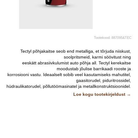
Tootekood:
887095&TEC
Tectyl põhjakaitse seob end metalliga, et tõrjuda niiskust,
soolpritsmeid, karmi söövitust ning
eeskätt abrasiivkulumist auto põhja all. Tectyl kerekaitse
moodustab jõulise barrikaadi rooste ja
korrosiooni vastu. Ideaalselt sobib veel kasutamiseks mahutitel,
gaasitorudel, piduritrossidel,
hüdraulikatorudel, põllutöömasinatel ja metallkonstruktsioonidel.
Vaha/asfalti baasil, lahusti kuivades
Loe kogu tootekirjeldust →
jätab musta värvi suhteliselt kõva kaitsekihi, mis ei määri ega
sula. Väga hea heliisolaator - vähendab
salongi jõudvat müra.
Pildid ja videod on illustratiivsed.