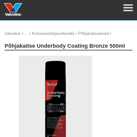
›
›
›
›
Valvoline
...
Korosioonitõrjevahendid
Põhjakaitseained
Põhjakaitse Underbody Coating Bronze 500ml
update thumb