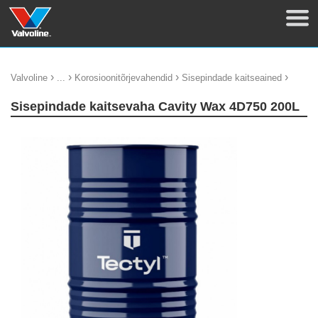
›
›
›
›
Valvoline
...
Korosioonitõrjevahendid
Sisepindade kaitseained
Sisepindade kaitsevaha Cavity Wax 4D750 200L
update thumb