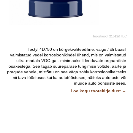
Tootekood:
21512&TEC
Tectyl 4D750 on kõrgekvaliteediline, vaigu / õli baasil
valmistatud vedel korrosioonikindel ühend, mis on valmistatud
ultra-madala VOC-ga - minimaalselt lenduvate orgaaniliste
osakestega. See tagab suurepärase tungimise voltide, äärte ja
pragude vahele, mistõttu on see väga sobiv korrosioonikaitseks
nii tava tööstuses kui ka autotööstuses, näiteks auto uste või
muude auto õõnsuste sees.
Loe kogu tootekirjeldust →
Taheneb helekollaseks, poolläbipaistevaks, poolpehmeks kileks.
Pildid ja videod on illustratiivsed.