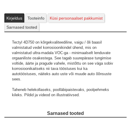
Kirjeldus
Tooteinfo
Küsi personaalset pakkumist
Sarnased tooted
Tectyl 4D750 on kõrgekvaliteediline, vaigu / õli baasil
valmistatud vedel korrosioonikindel ühend, mis on
valmistatud ultra-madala VOC-ga - minimaalselt lenduvate
orgaaniliste osakestega. See tagab suurepärase tungimise
voltide, äärte ja pragude vahele, mistõttu on see väga sobiv
korrosioonikaitseks nii tava tööstuses kui ka
autotööstuses, näiteks auto uste või muude auto õõnsuste
sees.
Taheneb helekollaseks, poolläbipaistevaks, poolpehmeks
kileks.
Pildid ja videod on illustratiivsed.
Sarnased tooted