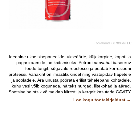
Tootekood:
887096&TEC
Ideaalne ukse sisepaneelide, ukseäärte, küljekarpide, kapoti ja
pagasiraamide jne kaitsmiseks. Petrooleumvahal baseeruv
toode tungib sügavale roostesse ja peatab korrosiooni
protsessi. Vahakiht on ilmastikukindel ning vastupidav hapetele
ja sooladele. Ära unusta pöörata erilist tähelepanu kohtadele,
kuhu vesi võib koguneda, näiteks nurgad, liitekohad ja ääred.
Spetsiaalne otsik võimaldab kiiresti ja kergelt kasutada CAVITY
WAX AMBERi ka raskesti ligipääsetavates kohtades
Pildid ja
Loe kogu tootekirjeldust →
videod on illustratiivsed.