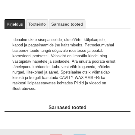
Kirjeldus
Tooteinfo
Sarnased tooted
Ideaalne ukse sisepaneelide, ukseäärte, küljekarpide,
kapoti ja pagasiraamide jne kaitsmiseks. Petrooleumvahal
baseeruv toode tungib sügavale roostesse ja peatab
korrosiooni protsessi. Vahakiht on ilmastikukindel ning
vastupidav hapetele ja sooladele. Ära unusta pöörata erilist
tähelepanu kohtadele, kuhu vesi võib koguneda, näiteks
nurgad, liitekohad ja ääred. Spetsiaalne otsik võimaldab
kiiresti ja kergelt kasutada CAVITY WAX AMBERi ka
raskesti ligipääsetavates kohtades
Pildid ja videod on
illustratiivsed.
Sarnased tooted