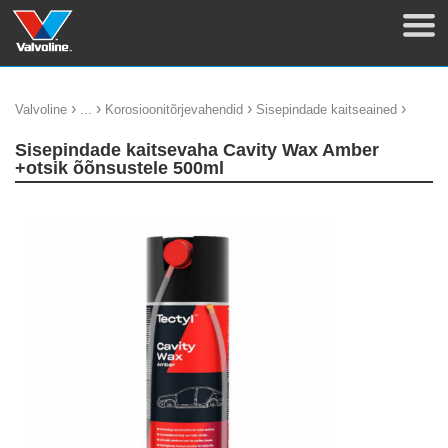
›
›
›
›
Valvoline
...
Korosioonitõrjevahendid
Sisepindade kaitseained
Sisepindade kaitsevaha Cavity Wax Amber
+otsik õõnsustele 500ml
update thumb