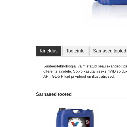
Kirjeldus
Tooteinfo
Sarnased tooted
Sünteestehnoloogial valmistatud peaülekandeõli pii
diferentsiaalidele. Sobib kasutamiseks 4WD sõiduki
API: GL-5
Pildid ja videod on illustratiivsed.
Sarnased tooted