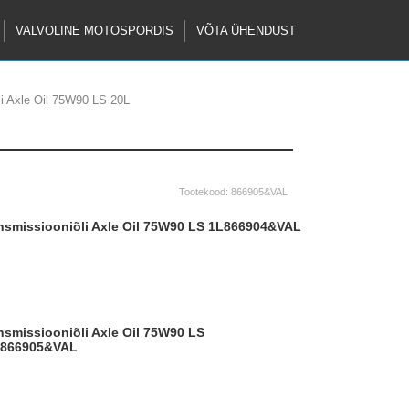
VALVOLINE MOTOSPORDIS
VÕTA ÜHENDUST
li Axle Oil 75W90 LS 20L
Tootekood:
866905&VAL
ansmissiooniõli Axle Oil 75W90 LS 1L
866904&VAL
866905&VAL