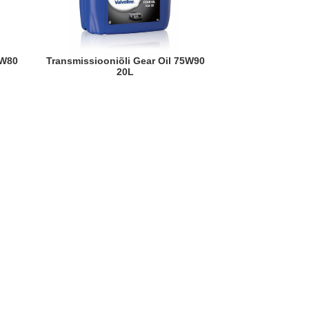
Transmissiooniõli Gear Oil 75W90
20L