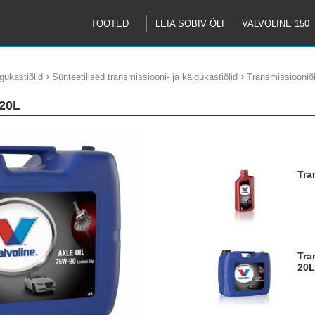
TOOTED
LEIA SOBIV ÕLI
VALVOLINE 150
›
›
gukastiõlid
Sünteetilised transmissiooni- ja käigukastiõlid
Transmissiooniõ
 20L
Tr
Transmissiooniõli Axle Oil 75W90 LS
20L