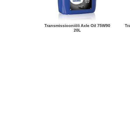
Transmissiooniõli Axle Oil 75W90
Transmissiooniõli Gear Oil 75W
20L