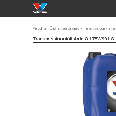
›
›
Valvoline
Õlid ja määrdeained
Transmissiooni- ja käi
Transmissiooniõli Axle Oil 75W90 LS
update thumb