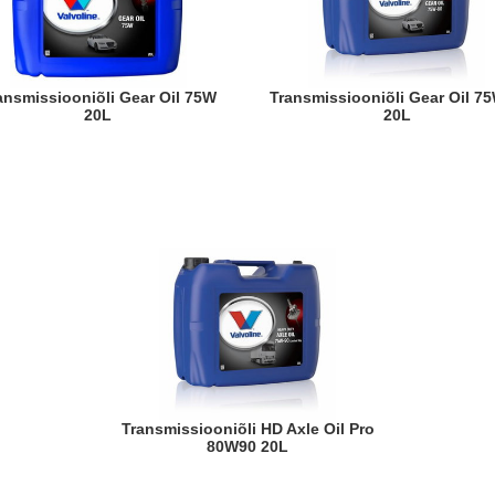
Transmissiooniõli Gear Oil 75W80
20L
20L
Transmissiooniõli HD Axle Oil Pro
80W90 20L