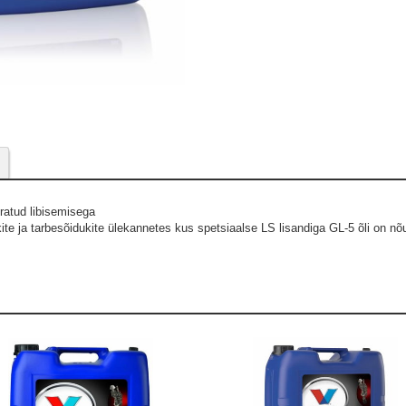
ratud libisemisega
te ja tarbesõidukite ülekannetes kus spetsiaalse LS lisandiga GL-5 õli on nõ