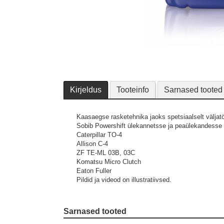
Kirjeldus
Tooteinfo
Sarnased tooted
Kaasaegse rasketehnika jaoks spetsiaalselt väljat
Sobib Powershift ülekannetsse ja peaülekandesse k
Caterpillar TO-4
Allison C-4
ZF TE-ML 03B, 03C
Komatsu Micro Clutch
Eaton Fuller
Pildid ja videod on illustratiivsed.
Sarnased tooted