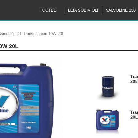
TOOTED
LEIA SOBIV ÕLI
VALVOLINE 150
siooniõli DT Transmission 10W 20L
10W 20L
Transmissiooniõli DT Transmission 10W
208
Transmissiooniõli DT Transmission 10W
20L