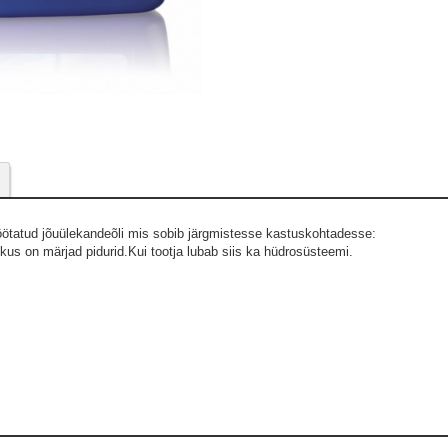
öötatud jõuülekandeõli mis sobib järgmistesse kastuskohtadesse:
us on märjad pidurid.Kui tootja lubab siis ka hüdrosüsteemi.