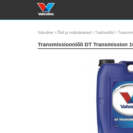
›
›
›
Valvoline
Õlid ja määrdeained
Traktoriõlid
Transmis
Transmissiooniõli DT Transmission 
update thumb