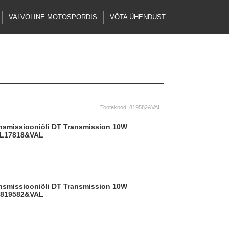
VALVOLINE MOTOSPORDIS
VÕTA ÜHENDUST
Tootekood:
819582&VAL
L
17818&VAL
819582&VAL