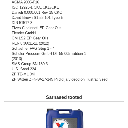
AGMA 9005-F16
ISO 12925-1 CKC/CKD/CKE
Danieli 0.000.001 Rev 15 CKC
David Brown S1.53.101 Type E
DIN 51517-3
Fives Cincinnati EP Gear Oils
Flender GmbH
GM LS2 EP Gear Oils
RENK 36011-11 (2012)
Schaeffler FAG Step 1 - 4
Schuler Pressem GmbH DT 55 005 Edition 1
(2013)
SMS Group SN 180-3
U.S. Steel 224
ZF TE-ML 04H
ZF Witten ZFN-W-17-145
Pildid ja videod on illustratiivsed.
Sarnased tooted