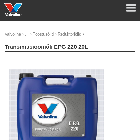
›
›
›
›
Valvoline
...
Tööstusõlid
Reduktoriõlid
Transmissiooniõli EPG 220 20L
update thumb