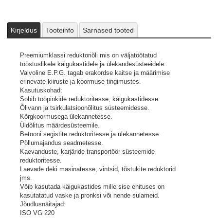
Kirjeldus
Tooteinfo
Sarnased tooted
Preemiumklassi reduktoriõli mis on väljatöötatud
tööstuslikele käigukastidele ja ülekandesüsteeidele.
Valvoline E.P.G. tagab erakordse kaitse ja määrimise
erinevate kiiruste ja koormuse tingimustes.
Kasutuskohad:
Sobib tööpinkide reduktoritesse, käigukastidesse.
Õlivann ja tsirkulatsioonõlitus süsteemidesse.
Kõrgkoormusega ülekannetesse.
Üldõlitus määrdesüsteemile.
Betooni segistite reduktoritesse ja ülekannetesse.
Põllumajandus seadmetesse.
Kaevanduste, karjäride transportöör süsteemide
reduktoritesse.
Laevade deki masinatesse, vintsid, tõstukite reduktorid
jms.
Võib kasutada käigukastides mille sise ehituses on
kasutatatud vaske ja pronksi või nende sulameid.
Jõudlusnäitajad:
ISO VG 220