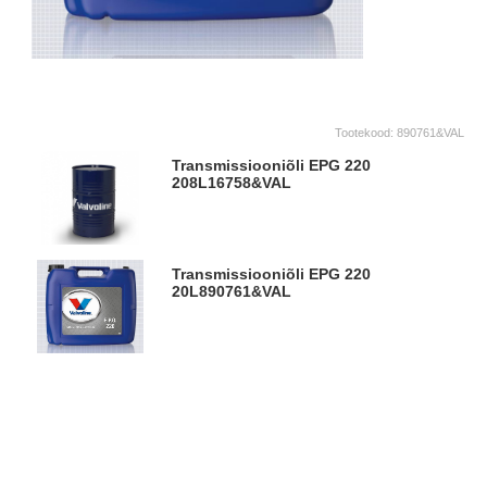
Tootekood:
890761&VAL
Transmissiooniõli EPG 220
208L
16758&VAL
Transmissiooniõli EPG 220
20L
890761&VAL