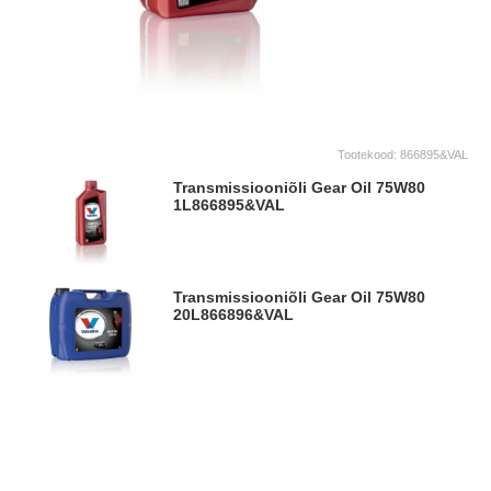
Tootekood:
866895&VAL
Transmissiooniõli Gear Oil 75W80
1L
866895&VAL
Transmissiooniõli Gear Oil 75W80
20L
866896&VAL