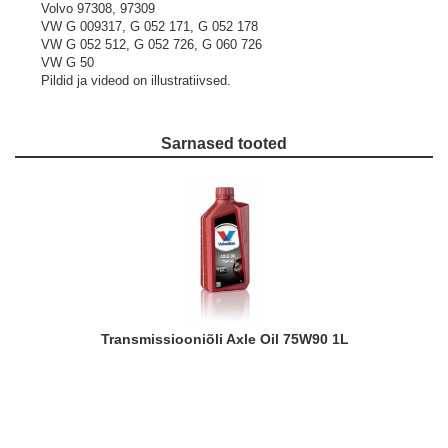
Volvo 97308, 97309
VW G 009317, G 052 171, G 052 178
VW G 052 512, G 052 726, G 060 726
VW G 50
Pildid ja videod on illustratiivsed.
Sarnased tooted
Transmissiooniõli Axle Oil 75W90 1L