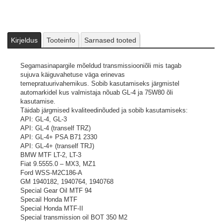
Kirjeldus
Tooteinfo
Sarnased tooted
Segamasinapargile mõeldud transmissiooniõli mis tagab
sujuva käiguvahetuse väga erinevas
temepratuurivahemikus. Sobib kasutamiseks järgmistel
automarkidel kus valmistaja nõuab GL-4 ja 75W80 õli
kasutamise.
Täidab järgmised kvaliteedinõuded ja sobib kasutamiseks:
API: GL-4, GL-3
API: GL-4 (tranself TRZ)
API: GL-4+ PSA B71 2330
API: GL-4+ (tranself TRJ)
BMW MTF LT-2, LT-3
Fiat 9.5555.0 – MX3, MZ1
Ford WSS-M2C186-A
GM 1940182, 1940764, 1940768
Special Gear Oil MTF 94
Specail Honda MTF
Special Honda MTF-II
Special transmission oil BOT 350 M2