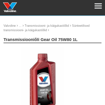
›
›
›
Valvoline
...
Transmissiooni- ja käigukastiõlid
Sünteetilised
›
transmissiooni- ja käigukastiõlid
Transmissiooniõli Gear Oil 75W80 1L
update thumb