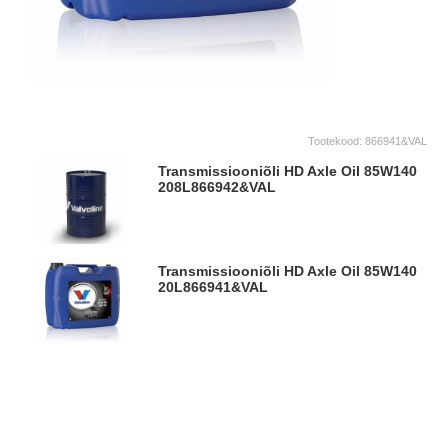
Tootekood:
866941&VAL
Transmissiooniõli HD Axle Oil 85W140
208L
866942&VAL
Transmissiooniõli HD Axle Oil 85W140
20L
866941&VAL