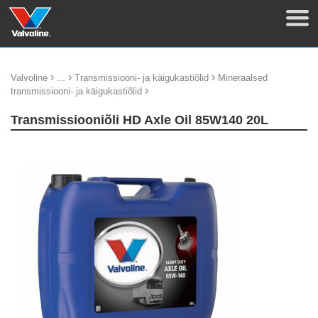
›
›
›
Valvoline
...
Transmissiooni- ja käigukastiõlid
Mineraalsed
›
transmissiooni- ja käigukastiõlid
Transmissiooniõli HD Axle Oil 85W140 20L
update thumb