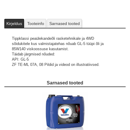
Kirjeldus
Tooteinfo
Sarnased tooted
Tippklassi peaülekandeõli rasketehnikale ja 4WD
sõidukitele kus valmistajatehas nõuab GL-5 tüüpi õli ja
85W140 viskoossuse kasutamist.
Täidab järgmised nõuded:
API: GL-5
ZF TE-ML 07A, 08
Pildid ja videod on illustratiivsed.
Sarnased tooted