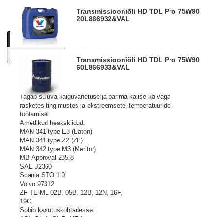
Transmissiooniõli HD TDL Pro 75W90
20L
866932&VAL
Kirjeldus
Tooteinfo
Küsi personaalset pakkumist
Sarnased tooted
Transmissiooniõli HD TDL Pro 75W90
60L
866933&VAL
Preemiumklassi täissüntees TDL (Total Drive Line) tüüpi
käigukasti ja peaülekandeõli kaasaegsele rasketehnikale.
Tagab sujuva käiguvahetuse ja parima kaitse ka väga
rasketes tingimustes ja ekstreemsetel temperatuuridel
töötamisel.
Ametlikud heakskiidud:
MAN 341 type E3 (Eaton)
MAN 341 type Z2 (ZF)
MAN 342 type M3 (Meritor)
MB-Approval 235.8
SAE J2360
Scania STO 1:0
Volvo 97312
ZF TE-ML 02B, 05B, 12B, 12N, 16F,
19C.
Sobib kasutuskohtadesse: