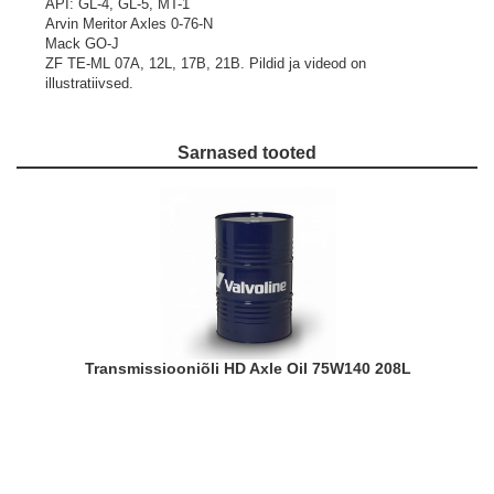
API: GL-4, GL-5, MT-1
Arvin Meritor Axles 0-76-N
Mack GO-J
ZF TE-ML 07A, 12L, 17B, 21B.
Pildid ja videod on
illustratiivsed.
Sarnased tooted
Transmissiooniõli HD Axle Oil 75W140 208L