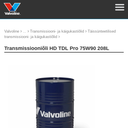
›
›
›
Valvoline
...
Transmissiooni- ja käigukastiõlid
Täissünteetilised
›
transmissiooni- ja käigukastiõlid
Transmissiooniõli HD TDL Pro 75W90 208L
update thumb