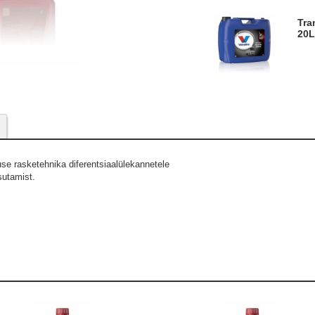
Transmissiooniõli Light & HD Axle Oil 80W90
20L
e rasketehnika diferentsiaalülekannetele
sutamist.