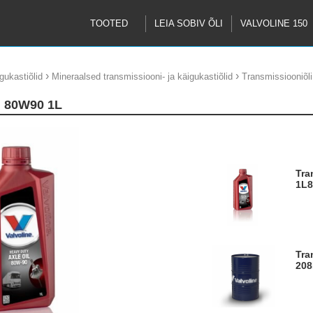
TOOTED
LEIA SOBIV ÕLI
VALVOLINE 150
›
›
gukastiõlid
Mineraalsed transmissiooni- ja käigukastiõlid
Transmissiooniõl
il 80W90 1L
Transmissiooniõli Light & HD Axle Oil 80W90
1L
Transmissiooniõli Light & HD Axle Oil 80W90
208