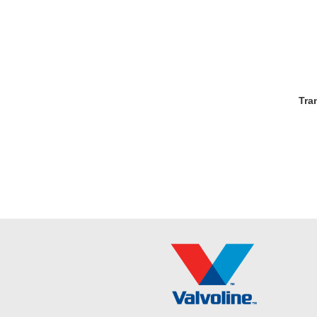
Transmissiooniõli Gear Oil 75W80