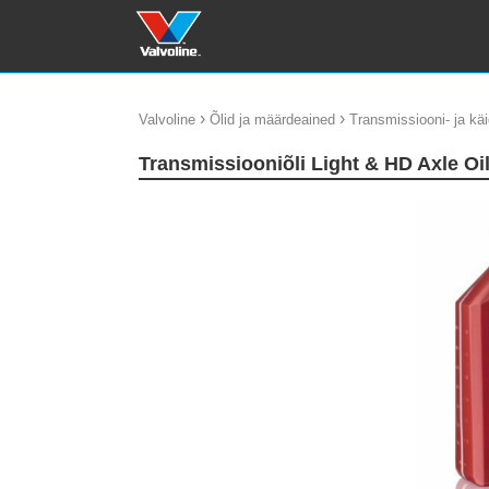
›
›
Valvoline
Õlid ja määrdeained
Transmissiooni- ja käi
Transmissiooniõli Light & HD Axle O
update thumb