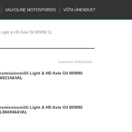
VALVOLINE MOTOSPORDIS
VÕTA ÜHENDUST
i Light & HD Axle Oil 80W90 1L
Tootekood:
868214&VAL
868214&VAL
L
866946&VAL