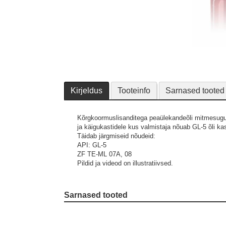
Kirjeldus
Tooteinfo
Sarnased tooted
Kõrgkoormuslisanditega peaülekandeõli mitmesugus
ja käigukastidele kus valmistaja nõuab GL-5 õli ka
Täidab järgmiseid nõudeid:
API: GL-5
ZF TE-ML 07A, 08
Pildid ja videod on illustratiivsed.
Sarnased tooted